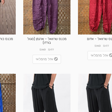
ס שרוואל - אדום
מכנס שרוואל - ארגמן (סגול
מכנס כותנ
בורדו)
₪
₪
60
49
₪
₪
9
60
49
אזל מהמלאי
אזל מהמלאי