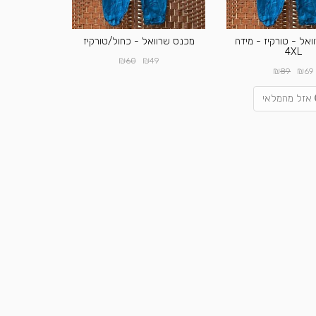
אל - טורקיז - מידה
מכנס שרוואל - כחול/טורקיז
4XL
₪
₪
60
49
₪
₪
89
69
אזל מהמלאי