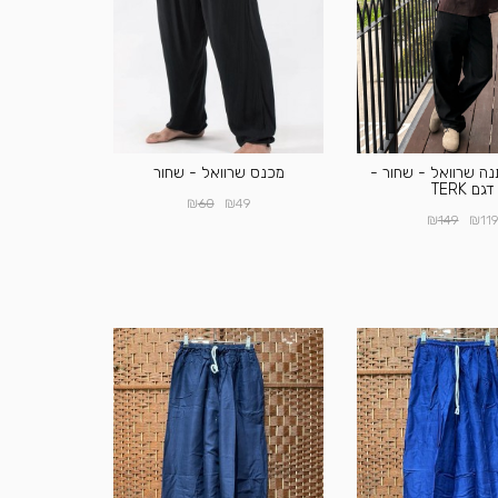
ה שרוואל - שחור -
מכנס שרוואל - שחור
דגם TERK
₪
₪
60
49
₪
₪
149
11