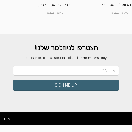
שרוואל - אפור כהה
מכנס שרוואל - חרדל
₪
₪
₪
₪
60
49
60
49
הצטרפו לניוזלטר שלנו!
​subscribe to get special offers for members only
!SIGN ME UP
האתר נ