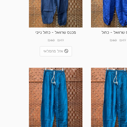
שרוואל - כחול
מכנס שרוואל - כחול נייבי
₪
₪
₪
₪
60
49
60
49
אזל מהמלאי