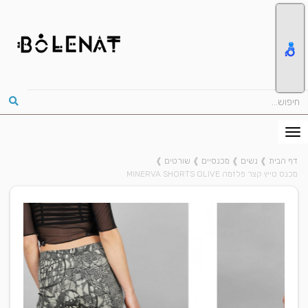
דף הבית
❱
נשים
❱
מכנסיים
❱
שורטים
❱
מכנס טייץ קצר פלזמה MINERVA SHORTS OLIVE