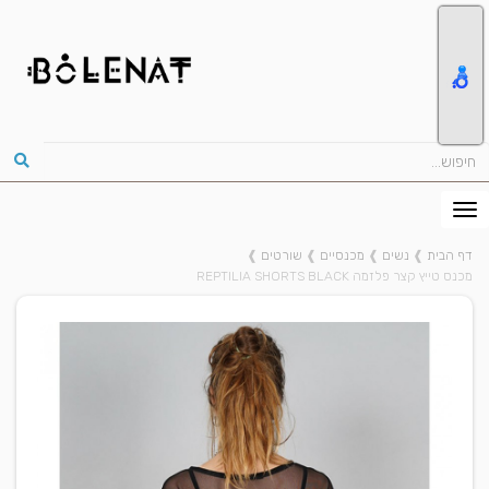
דף הבית
❱
נשים
❱
מכנסיים
❱
שורטים
❱
מכנס טייץ קצר פלזמה REPTILIA SHORTS BLACK