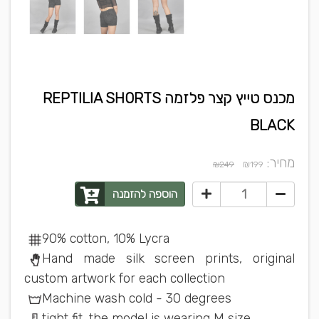
מכנס טייץ קצר פלזמה REPTILIA SHORTS
BLACK
מחיר:
₪
₪249
199
הוספה להזמנה
90% cotton, 10% Lycra
Hand made silk screen prints, original
custom artwork for each collection
Machine wash cold - 30 degrees
tight fit, the model is wearing M size