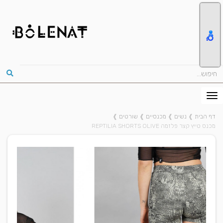
דף הבית
❱
נשים
❱
מכנסיים
❱
שורטים
❱
מכנס טייץ קצר פלזמה REPTILIA SHORTS OLIVE