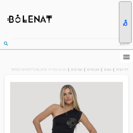
דף הבית
❱
נשים
❱
מכנסיים
❱
שורטים
❱
מכנס פסיילו BINDI SHORTS BLACK