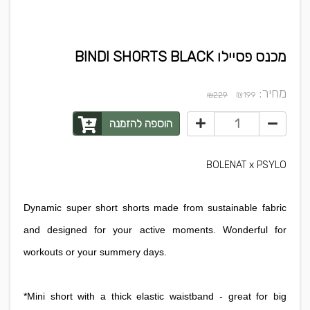
מכנס פסיילו BINDI SHORTS BLACK
מחיר:
₪
₪229
199
הוספה להזמנה
BOLENAT x PSYLO
Dynamic super short shorts made from sustainable fabric
and designed for your active moments. Wonderful for
workouts or your summery days.
*Mini short with a thick elastic waistband - great for big