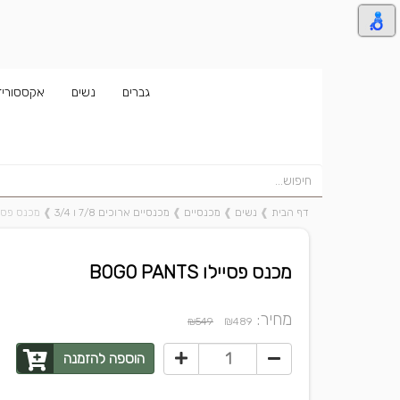
גברים
נשים
אקססוריז
דף הבית
❱
נשים
❱
מכנסיים
❱
מכנסיים ארוכים 7/8 ו 3/4
❱
מכנס פסיילו ANTS
מכנס פסיילו BOGO PANTS
מחיר:
₪
₪549
489
הוספה להזמנה