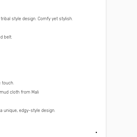
ribal style design. Comfy yet stylish.
d belt.
c touch.
i mud cloth from Mali
a unique, edgy-style design.