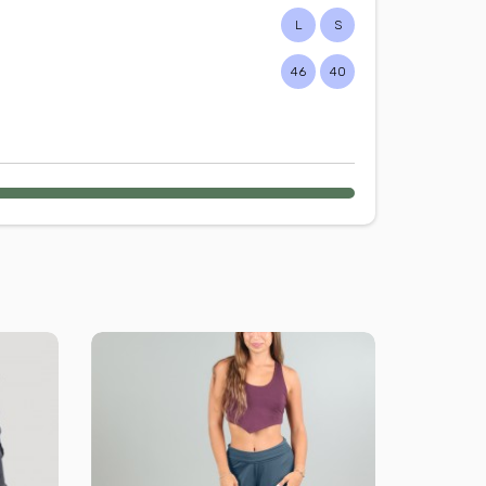
L
S
46
40