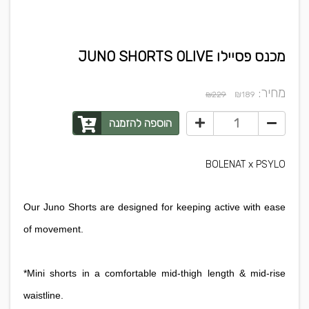
מכנס פסיילו JUNO SHORTS OLIVE
מחיר:
₪
₪229
189
הוספה להזמנה
BOLENAT x PSYLO
Our Juno Shorts are designed for keeping active with ease
of movement.
*Mini shorts in a comfortable mid-thigh length & mid-rise
waistline.