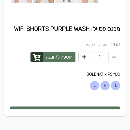
מכנס פסיילו WIFI SHORTS PURPLE WASH
מחיר:
₪
₪289
249
הוספה להזמנה
BOLENAT x PSYLO
L
M
S