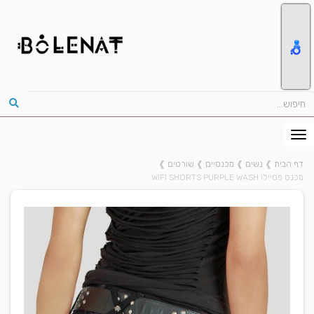
דף הבית
❱
נשים
❱
מכנסיים
❱
שורטים
❱
מכנס פסיילו WIFI SHORTS PURPLE WASH