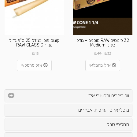
32 קונוסים RAW מוכנים - גודל
קונוס מוכן בגודל 25 ס"מ גדול
בינוני Medium
מנייר RAW CLASSIC
₪
₪
₪
15
49
32
אזל מהמלאי
אזל מהמלאי
וופורייזרים ומכשירי אידוי
מיכלי אחסון ערכות ואביזרים
תחליפי טבק