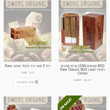
800 קונוסים LEAN צרים מוכנים
רול 3 מטר נייר גלגול אורגני Raw
למילוי Raw Classic 800 Lean
₪
₪
18
15
Cones
₪
₪
849
669
אזל מהמלאי