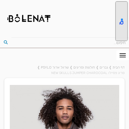
דף הבית
❱
גברים
❱
חולצות וסריגים
❱
שרוול ארוך PSYLO
❱
סריג פסיילו NEW SKULLS JUMPER CHAROCOAL