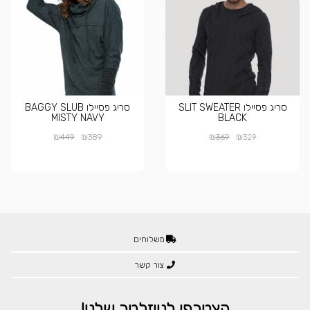
סריג פסיילו SLIT SWEATER
סריג פסיילו BAGGY SLUB
MISTY NAVY
BLACK
₪
₪
₪
₪
449
389
369
329
משלוחים
צור קשר
הצטרפו לניוזלטר שלנו!