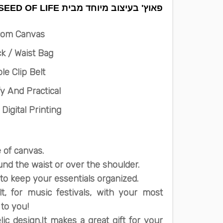
פאוץ' בעיצוב מיוחד מבית SOL - SEED OF LIFE
rom Canvas
k / Waist Bag
le Clip Belt
 And Practical
 Digital Printing
 of canvas.
und the waist or over the shoulder.
to keep your essentials organized.
t, for music festivals, with your most
 to you!
lic design.
It makes a great gift for your