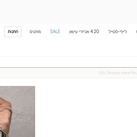
לייף-סטייל
4:20 אביזרי עישון
SALE
מותגים
החנות