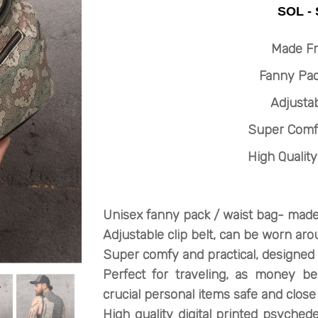
Made F
Fanny Pac
Adjustab
Super Comfy
High Quality
Unisex fanny pack / waist bag- made
Adjustable clip belt, can be worn aro
Super comfy and practical, designed 
Perfect for traveling, as money bel
crucial personal items safe and close
H
igh quality digital printed psychede