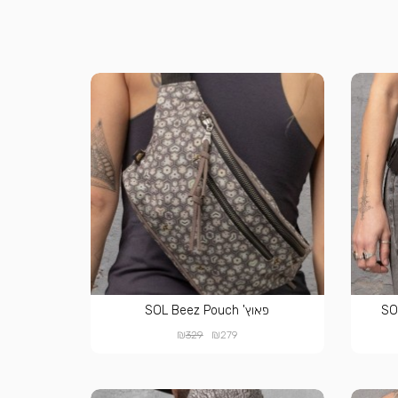
פאוץ' SOL Beez Pouch
₪
₪
329
279