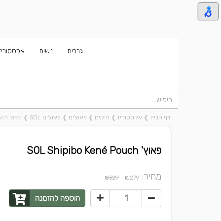
גברים
נשים
אקססוריז
דף הבית
❱
אקססוריז
❱
תיקים
❱
פאוצ'ים
❱
פאוצ'ים SOL
❱
פאוץ' SOL Shipibo Kené Pouch
פאוץ' SOL Shipibo Kené Pouch
מחיר:
₪
₪329
279
הוספה להזמנה