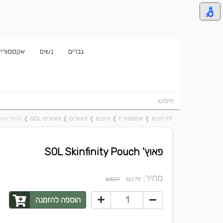
גברים
נשים
אקססוריז
דף הבית
❱
אקססוריז
❱
תיקים
❱
פאוצ'ים
❱
פאוצ'ים SOL
❱
פאוץ' SOL Skinfinity Pouch
פאוץ' SOL Skinfinity Pouch
מחיר:
₪
₪329
279
הוספה להזמנה