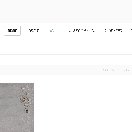
לייף-סטייל
4:20 אביזרי עישון
SALE
מותגים
החנות