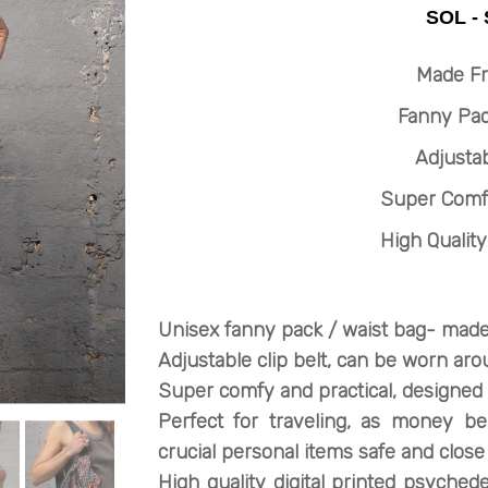
Made F
Fanny Pac
Adjustab
Super Comfy
High Quality
Unisex fanny pack / waist bag- made
Adjustable clip belt, can be worn aro
Super comfy and practical, designed 
Perfect for traveling, as money bel
crucial personal items safe and close
H
igh quality digital printed psychede