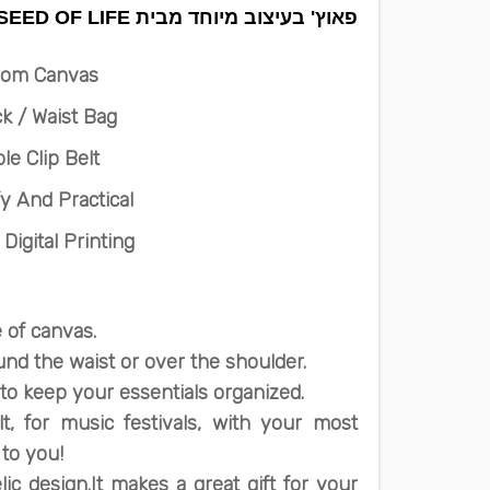
פאוץ' בעיצוב מיוחד מבית SOL - SEED OF LIFE
rom Canvas
k / Waist Bag
le Clip Belt
 And Practical
 Digital Printing
 of canvas.
und the waist or over the shoulder.
to keep your essentials organized.
t, for music festivals, with your most
 to you!
lic design.
It makes a great gift for your