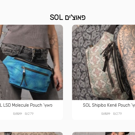
פאוצ'ים SOL
SOL Shipibo K
פאוץ' SOL LSD Molecule Pouch
₪
₪
₪
₪
329
279
329
279