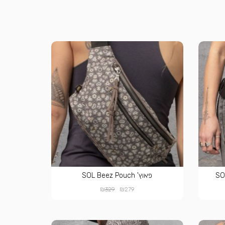
פאוץ' SOL Beez Pouch
₪
₪
329
279