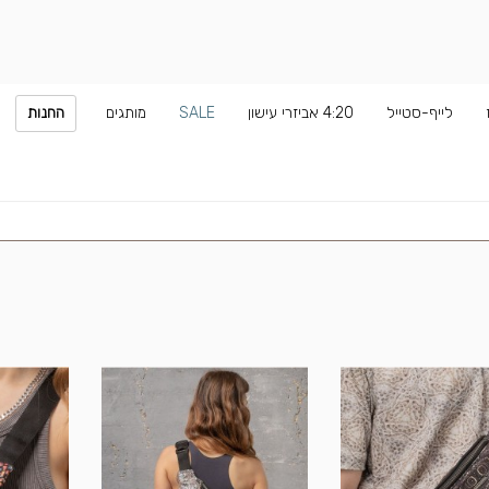
לייף-סטייל
4:20 אביזרי עישון
SALE
מותגים
החנות