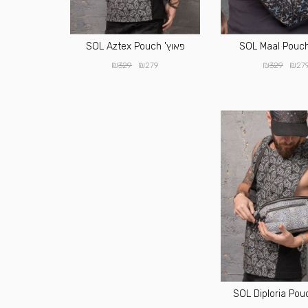
פאוץ' SOL Aztex Pouch
₪
₪
₪
₪
329
279
329
27