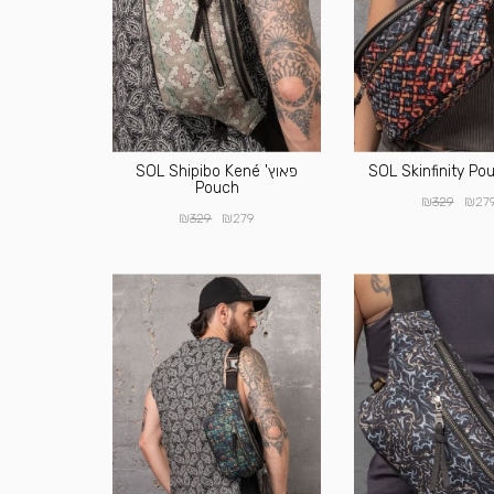
פאוץ' SOL Shipibo Kené
Pouch
₪
₪
329
27
₪
₪
329
279