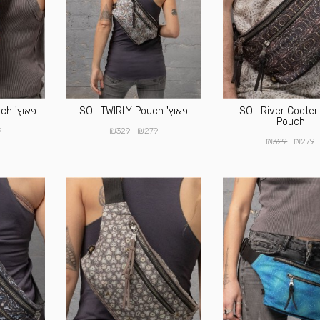
פאוץ' SOL River Cooter
פאוץ' SOL TWIRLY Pouch
פאוץ' SOL Skinfinity Pouch
Pouch
₪
₪
9
329
279
₪
₪
329
279