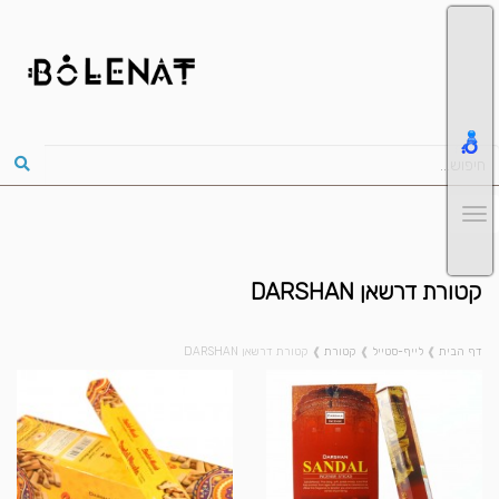
קטורת דרשאן DARSHAN
דף הבית
❱
לייף-סטייל
❱
קטורת
❱
קטורת דרשאן DARSHAN