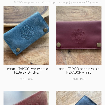
דף הבית
❱
4:20 אביזרי עישון
❱
קייסים ונרתיקים לטבק
❱
קייסים לטבק טאיו TAIYOO
מיני קייס לטבק TAIYOO - סגול
מיני קייס טאיו TAIYOO - תכלת -
בורדו - HEXAGON
FLOWER OF LIFE
₪
₪
₪
₪
70
55
70
55