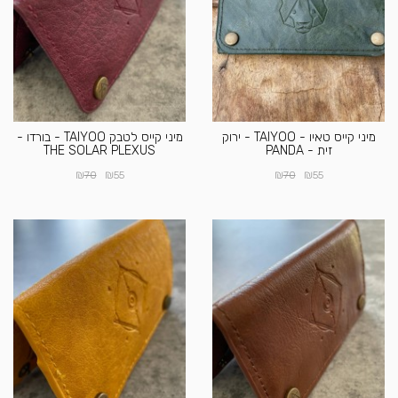
מיני קייס טאיו - TAIYOO - ירוק
מיני קייס לטבק TAIYOO - בורדו -
זית - PANDA
THE SOLAR PLEXUS
₪
₪
₪
₪
70
55
70
55