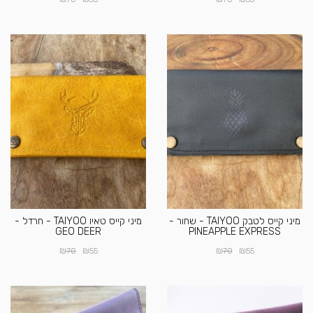
מיני קייס לטבק TAIYOO - שחור -
מיני קייס טאיו TAIYOO - חרדל -
GEO DEER
PINEAPPLE EXPRESS
₪
₪
₪
₪
70
55
70
55