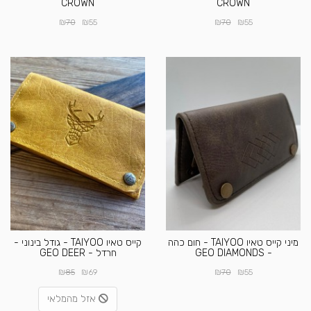
CROWN
CROWN
₪
₪
₪
₪
70
55
70
55
מיני קייס טאיו TAIYOO - חום כהה
קייס טאיו TAIYOO - גודל בינוני -
- GEO DIAMONDS
חרדל - GEO DEER
₪
₪
₪
₪
85
69
70
55
אזל מהמלאי