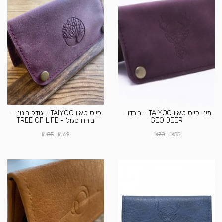
מיני קייס טאיו TAIYOO - בורדו -
קייס טאיו TAIYOO - גודל בינוני -
GEO DEER
בורדו סגול - TREE OF LIFE
₪
₪
₪
₪
85
69
70
55