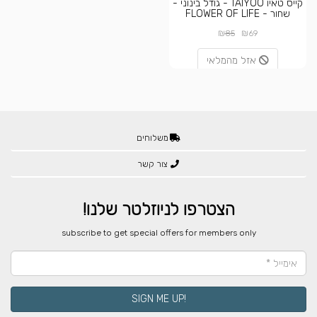
קייס טאיו TAIYOO - גודל בינוני -
שחור - FLOWER OF LIFE
₪
₪
85
69
אזל מהמלאי
משלוחים
צור קשר
הצטרפו לניוזלטר שלנו!
​subscribe to get special offers for members only
!SIGN ME UP