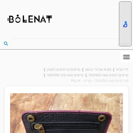
דף הבית
❱
4:20 אביזרי עישון
❱
קייסים ונרתיקים לטבק
❱
קייסים לטבק טאיו TAIYOO
❱
קייסים טאיו מיני TAIYOO
❱
מיני קייס טאיו TAIYOO - בורדו - PALM