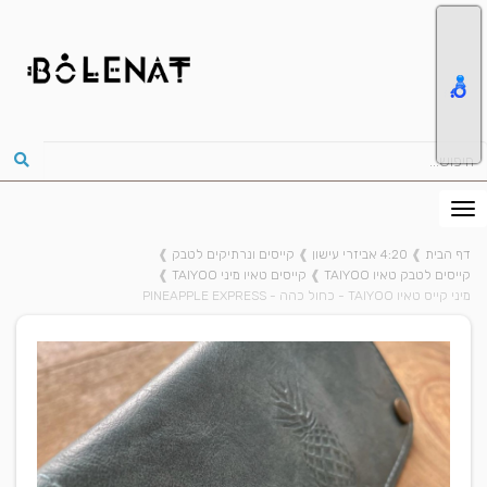
דף הבית
❱
4:20 אביזרי עישון
❱
קייסים ונרתיקים לטבק
❱
קייסים לטבק טאיו TAIYOO
❱
קייסים טאיו מיני TAIYOO
❱
מיני קייס טאיו TAIYOO - כחול כהה - PINEAPPLE EXPRESS