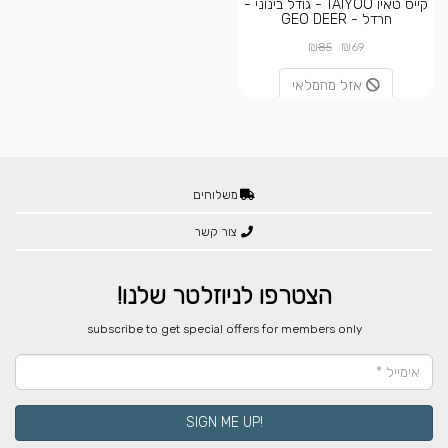
קייס טאיו TAIYOO - גודל בינוני -
חרדל - GEO DEER
₪
₪
85
69
אזל מהמלאי
משלוחים
צור קשר
הצטרפו לניוזלטר שלנו!
​subscribe to get special offers for members only
!SIGN ME UP