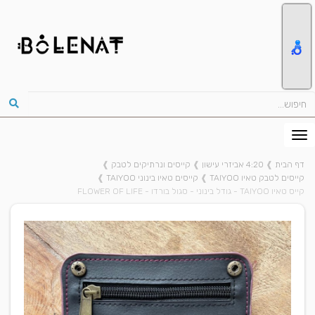
דף הבית
❱
4:20 אביזרי עישון
❱
קייסים ונרתיקים לטבק
❱
קייסים לטבק טאיו TAIYOO
❱
קייסים טאיו בינוני TAIYOO
❱
קייס טאיו TAIYOO - גודל בינוני - סגול בורדו - FLOWER OF LIFE