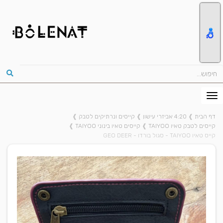
דף הבית
❱
4:20 אביזרי עישון
❱
קייסים ונרתיקים לטבק
❱
קייסים לטבק טאיו TAIYOO
❱
קייסים טאיו בינוני TAIYOO
❱
קייס טאיו TAIYOO - סגול בורדו - GEO DEER