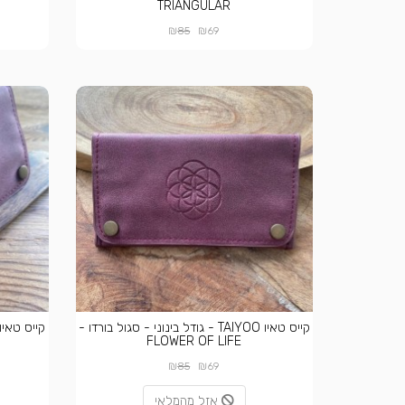
TRIANGULAR
₪
₪
85
69
קייס טאיו TAIYOO - גודל בינוני - סגול בורדו -
FLOWER OF LIFE
₪
₪
85
69
אזל מהמלאי