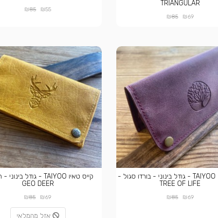
TRIANGULAR
₪
₪
85
55
₪
₪
85
69
קייס טאיו TAIYOO - גודל בינוני - בורדו סגול -
קייס טאיו TAIYOO - גודל בינו
GEO DEER
TREE OF LIFE
₪
₪
₪
₪
85
69
85
69
אזל מהמלאי