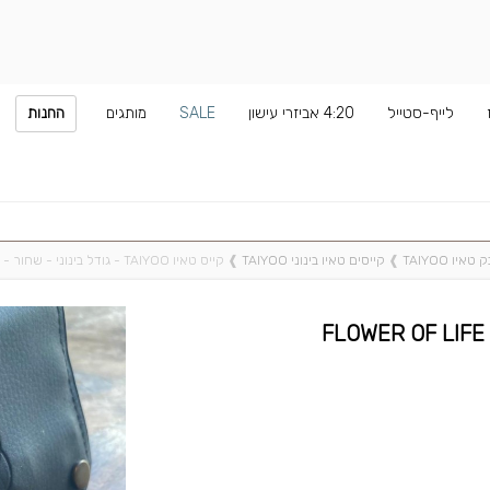
לייף-סטייל
4:20 אביזרי עישון
SALE
מותגים
החנות
יו TAIYOO
❱
קייסים טאיו בינוני TAIYOO
❱
קייס טאיו TAIYOO - גודל בינוני - שחור - FLOWER OF LIFE