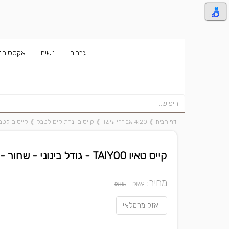
גברים
נשים
אקססוריז
דף הבית
❱
4:20 אביזרי עישון
❱
קייסים ונרתיקים לטבק
❱
קייסים לטבק טא
קייס טאיו TAIYOO - גודל בינוני - שחור - FLOWER OF LIFE
מחיר:
₪
₪85
69
אזל מהמלאי