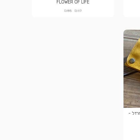
FLOWER OF LIFE
₪
₪
85
69
ני - חרדל -