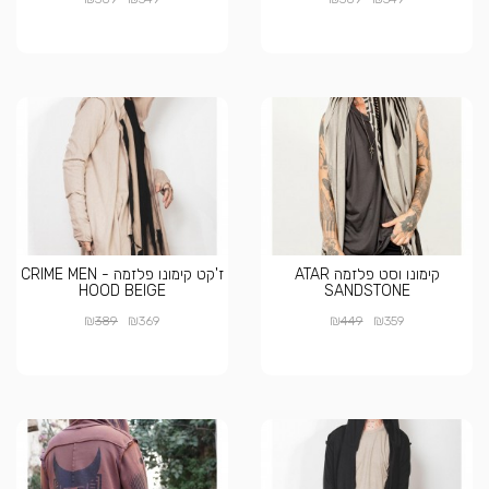
קימונו וסט פלזמה ATAR
ז'קט קימונו פלזמה - CRIME MEN
HOOD BEIGE
SANDSTONE
₪
₪
₪
₪
389
369
449
359