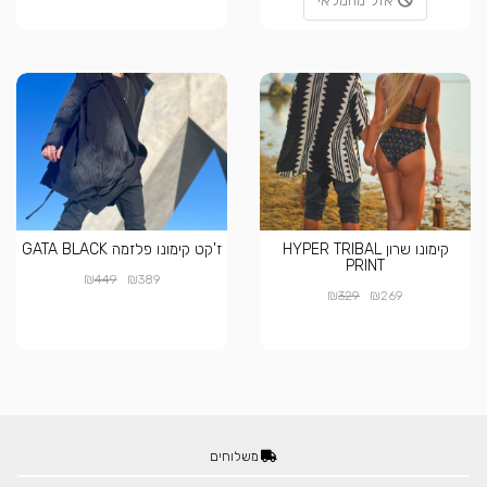
אזל מהמלאי
קימונו שרון HYPER TRIBAL
ז'קט קימונו פלזמה GATA BLACK
PRINT
₪
₪
449
389
₪
₪
329
269
משלוחים