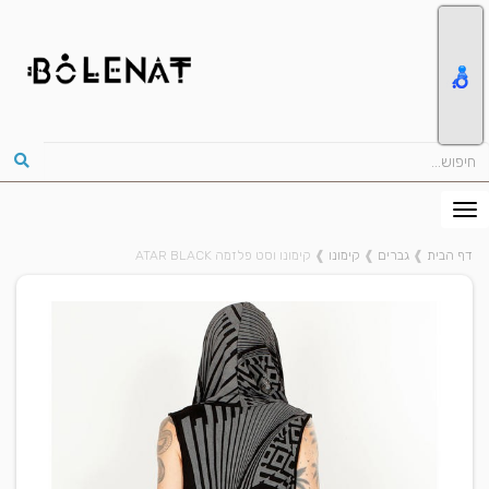
דף הבית
❱
גברים
❱
קימונו
❱
קימונו וסט פלזמה ATAR BLACK