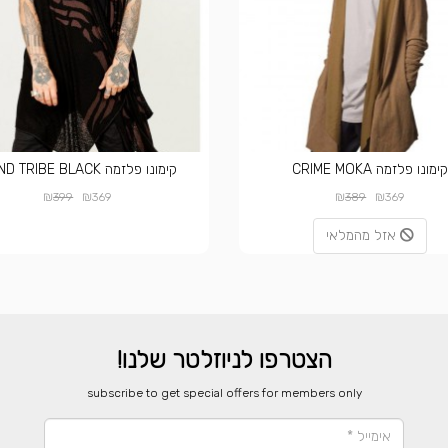
ימונו פלזמה CRIME MOKA
קימונו פלזמה SAND TRIBE BLACK
₪
₪
₪
₪
399
369
389
369
אזל מהמלאי
הצטרפו לניוזלטר שלנו!
​subscribe to get special offers for members only