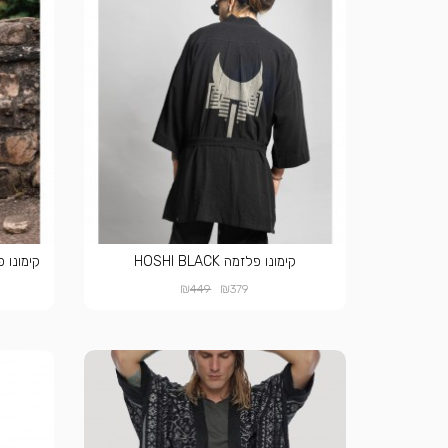
קימונו פלזמה HOSHI BLACK
קימונו פלזמה STONE
₪
₪
449
379