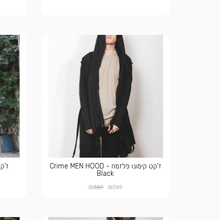
ז'קט קימונו פלזמה - Crime MEN HOOD
ז'קט 
Black
₪
₪
389
369