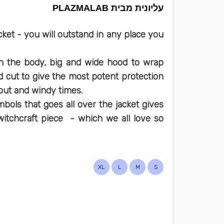
עליונית מבית PLAZMALAB
cket - you will outstand in any place you
 on the body, big and wide hood to wrap
 cut to give the most potent protection
s out and windy times.
ols that goes all over the jacket gives
 witchcraft piece - which we all love so
XL
L
M
S