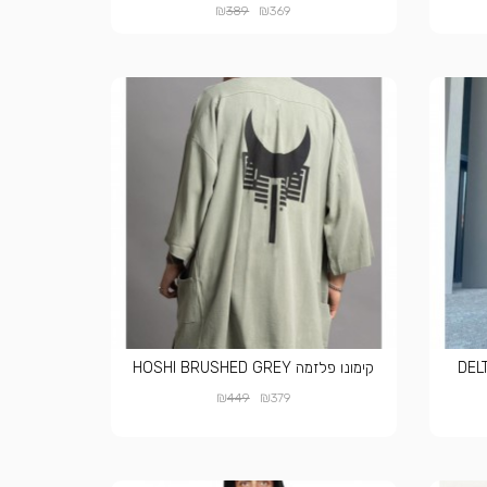
₪
₪
389
369
קימונו פלזמה HOSHI BRUSHED GREY
₪
₪
449
379