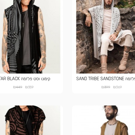
SAND TRIBE SAND
קימונו וסט פלזמה ATAR BLACK
₪
₪
₪
₪
449
359
399
369