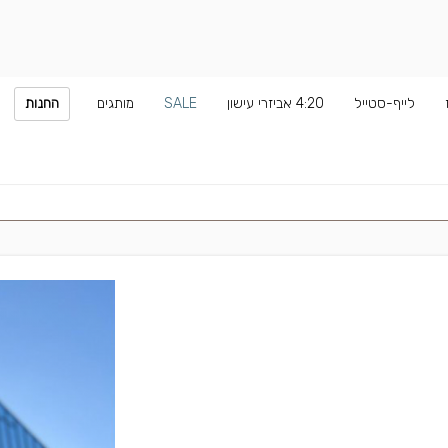
לייף-סטייל
4:20 אביזרי עישון
SALE
מותגים
החנות