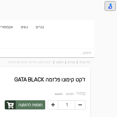
גברים
נשים
אקססוריז
דף הבית
❱
גברים
❱
קימונו
❱
ז'קט קימונו פלזמה GATA BLACK
ז'קט קימונו פלזמה GATA BLACK
מחיר:
₪
₪449
389
הוספה להזמנה