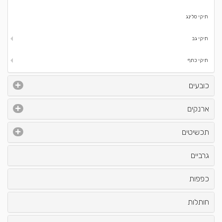
תיקי סלינג
תיקי גב
תיקי כתף
כובעים
ארנקים
תכשיטים
גרביים
כפפות
חותלות