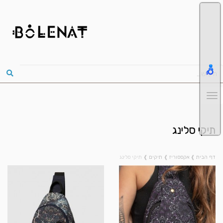
תיקי סלינג
דף הבית
❱
אקססוריז
❱
תיקים
❱
תיקי סלינג