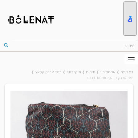
דף הבית
❱
אקססוריז
❱
תיקים
❱
תיקי כתף
❱
תיקי ארנק קלאץ'
❱
תיק ארנק קלאץ S.O.L KUBIC