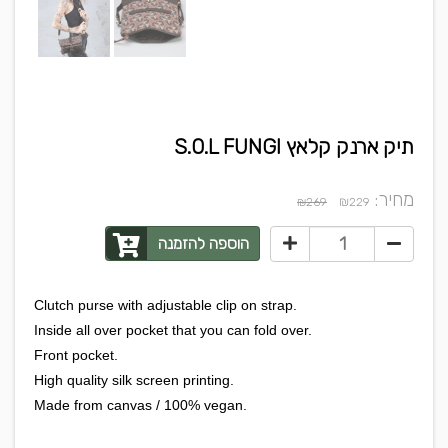
תיק ארנק קלאץ S.O.L FUNGI
מחיר:
₪
₪269
229
הוספה להזמנה
Clutch purse with adjustable clip on strap.
Inside all over pocket that you can fold over.
Front pocket.
High quality silk screen printing.
Made from canvas / 100% vegan.