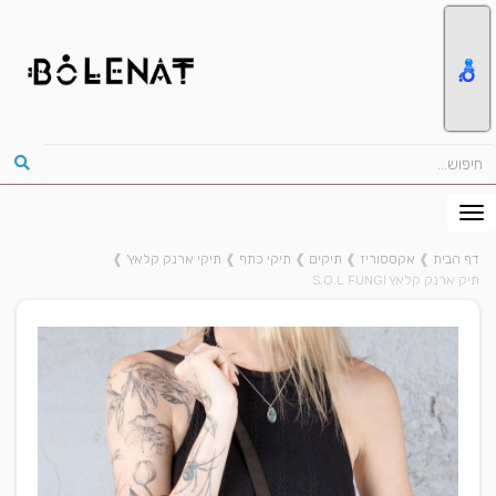
דף הבית
❱
אקססוריז
❱
תיקים
❱
תיקי כתף
❱
תיקי ארנק קלאץ'
❱
תיק ארנק קלאץ S.O.L FUNGI