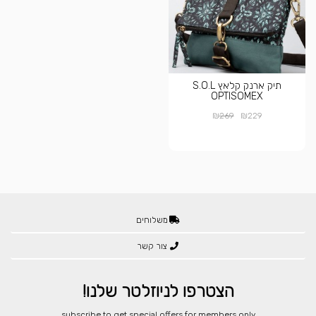
תיק ארנק קלאץ S.O.L
OPTISOMEX
₪
₪
269
229
משלוחים
צור קשר
הצטרפו לניוזלטר שלנו!
​subscribe to get special offers for members only