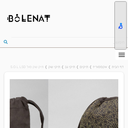
דף הבית
❱
אקססוריז
❱
תיקים
❱
תיקי גב
❱
תיקי שק
❱
תיק שק סול S.O.L LSD