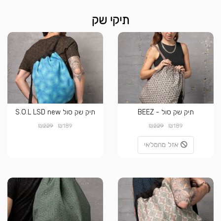
תיקי שק
תיק שק סול - BEEZ
תיק שק סול S.O.L LSD new
₪
₪
₪
₪
229
189
229
189
אזל מהמלאי