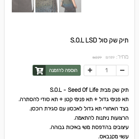
תיק שק סול S.O.L LSD
מחיר:
₪
₪229
189
הוספה להזמנה
תיק שק מבית S.O.L - Seed Of Life
​תא פנימי גדול + תא פנימי קטן + תא סודי להסתרה.
בצד האחורי תא גדול לאכסון עם סגירת רוכסן.
הרצועות ניתנות להתאמה.
עיצובים בהדפסת משי באיכות גבוהה.
עשוי מקנבאס.