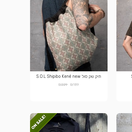
תיק שק סול S.O.L Shipibo Kené new
₪
₪
229
189