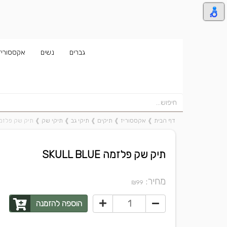
גברים
נשים
אקססוריז
דף הבית
❱
אקססוריז
❱
תיקים
❱
תיקי גב
❱
תיקי שק
❱
תיק שק פלזמה LL BLUE
תיק שק פלזמה SKULL BLUE
מחיר:
₪
99
הוספה להזמנה