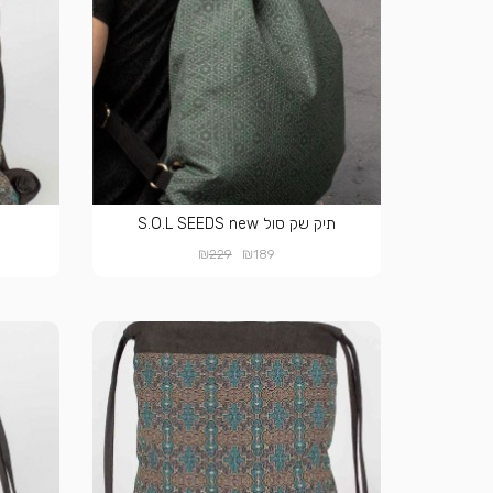
תיק שק סול S.O.L SEEDS new
₪
₪
229
189