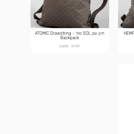
HEMPI Dra
תיק שק SOL סול - ATOMIC Drawstring
Backpack
₪
₪
229
189