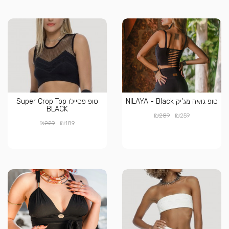
טופ גואה מג'יק NILAYA - Black
טופ פסיילו Super Crop Top
BLACK
₪
₪
289
259
₪
₪
229
189