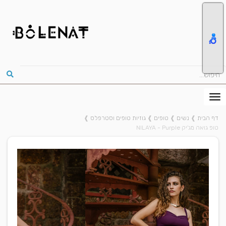
דף הבית
❱
נשים
❱
טופים
❱
גוזיות טופים וסטרפלס
❱
טופ גואה מג'יק NILAYA - Purple