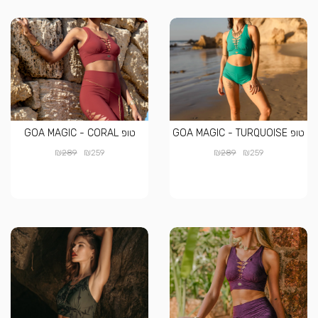
טופ GOA MAGIC - TURQUOISE
טופ GOA MAGIC - CORAL
₪
₪
₪
₪
289
259
289
259