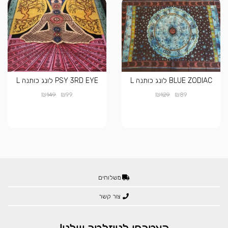
BLUE ZODIAC לונג כותנה L
PSY 3RD EYE לונג כותנה L
₪
₪
₪
₪
149
99
129
89
משלוחים
צור קשר