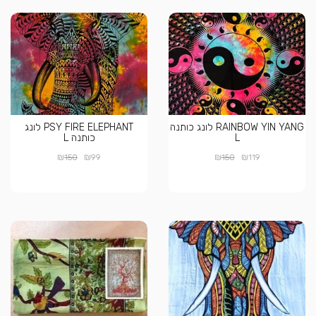
RAINBOW YIN YANG לונג כותנה
PSY FIRE ELEPHANT לונג
L
כותנה L
₪
₪
₪
₪
150
99
150
119