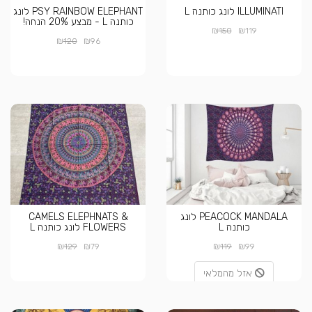
ILLUMINATI לונג כותנה L
PSY RAINBOW ELEPHANT לונג
כותנה L - מבצע 20% הנחה!
₪
₪
150
119
₪
₪
120
96
PEACOCK MANDALA לונג
CAMELS ELEPHNATS &
כותנה L
FLOWERS לונג כותנה L
₪
₪
₪
₪
129
79
119
99
אזל מהמלאי