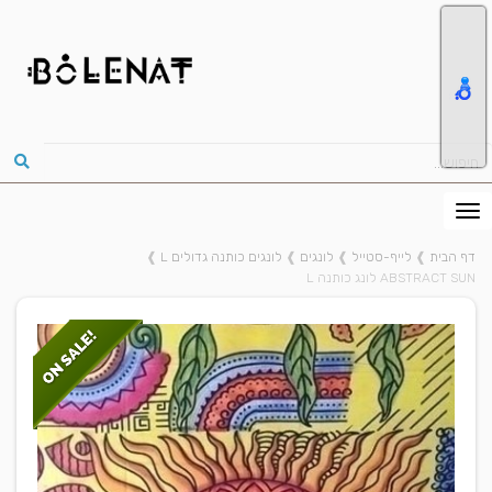
דף הבית
❱
לייף-סטייל
❱
לונגים
❱
לונגים כותנה גדולים L
❱
ABSTRACT SUN לונג כותנה L