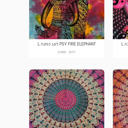
PSY FIRE ELEPHANT לונג כותנה L
₪
₪
150
99