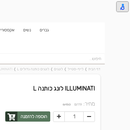
גברים
נשים
אקססוריז
דף הבית
❱
לייף-סטייל
❱
לונגים
❱
לונגים כותנה גדולים L
❱
ILLUMINATI לונג 
ILLUMINATI לונג כותנה L
מחיר:
₪
₪150
119
הוספה להזמנה