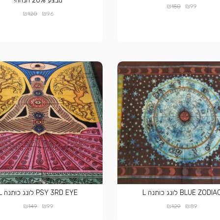
מבצע 20% הנחה!
₪
₪
150
99
₪
₪
120
96
BLUE ZODIA לונג כותנה L
PSY 3RD EYE לונג כותנה L
₪
₪
₪
₪
149
99
129
89