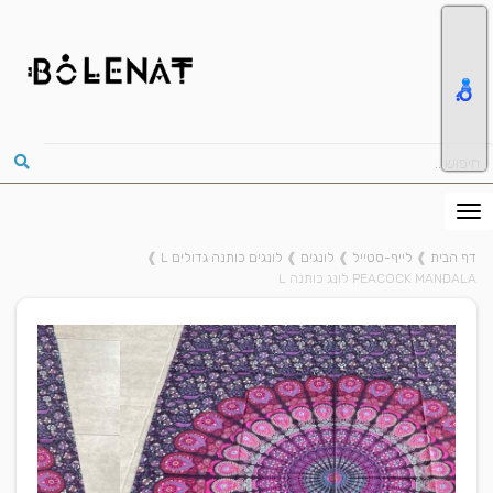
דף הבית
❱
לייף-סטייל
❱
לונגים
❱
לונגים כותנה גדולים L
❱
PEACOCK MANDALA לונג כותנה L