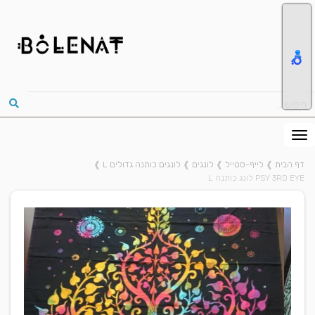
דף הבית
❱
לייף-סטייל
❱
לונגים
❱
לונגים כותנה גדולים L
❱
PSY 3RD EYE לונג כותנה L