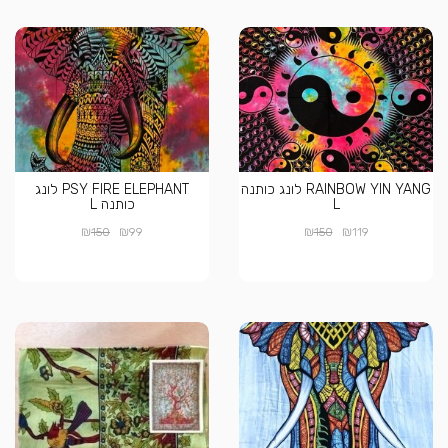
RAINBOW YIN YANG לונג כותנה
PSY FIRE ELEPHANT לונג
L
כותנה L
₪
₪
₪
₪
150
99
150
119