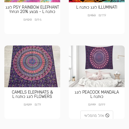
ILLUMINATI לונג כותנה L
PSY RAINBOW ELEPHANT לונג
כותנה L - מבצע 20% הנחה!
₪
₪
150
119
₪
₪
120
96
PEACOCK MANDALA לונג
CAMELS ELEPHNATS &
כותנה L
FLOWERS לונג כותנה L
₪
₪
₪
₪
129
79
119
99
אזל מהמלאי