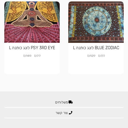
BLUE ZODIAC לונג כותנה L
PSY 3RD EYE לונג כותנה L
₪
₪
₪
₪
149
99
129
89
משלוחים
צור קשר