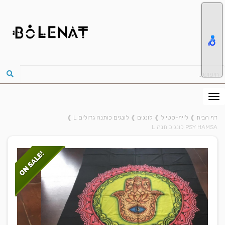
דף הבית
❱
לייף-סטייל
❱
לונגים
❱
לונגים כותנה גדולים L
❱
PSY HAMSA לונג כותנה L