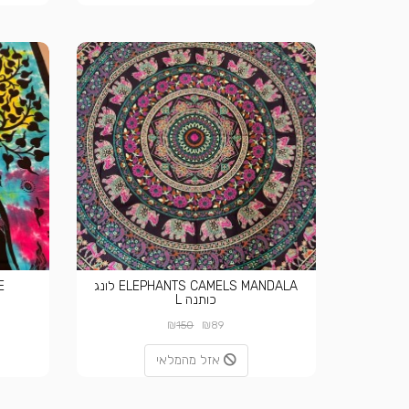
ELEPHANTS CAMELS MANDALA לונג
EE
כותנה L
₪
₪
150
89
אזל מהמלאי