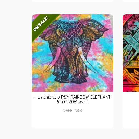
PSY RAINBOW ELEPHANT לונג כותנה L -
מבצע 20% הנחה!
₪
₪
120
96