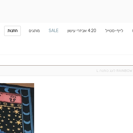
לייף-סטייל
4:20 אביזרי עישון
SALE
מותגים
החנות
RA לונג כותנה L