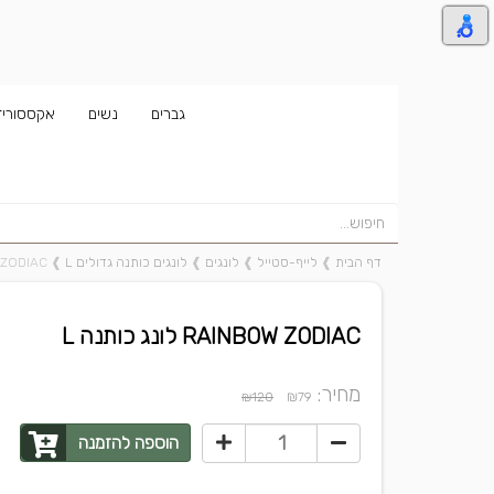
גברים
נשים
אקססוריז
דף הבית
❱
לייף-סטייל
❱
לונגים
❱
לונגים כותנה גדולים L
❱
INBOW ZODIAC
RAINBOW ZODIAC לונג כותנה L
מחיר:
₪
₪120
79
הוספה להזמנה