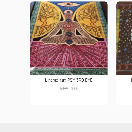
PSY 3RD EYE לונג כותנה L
₪
₪
149
99