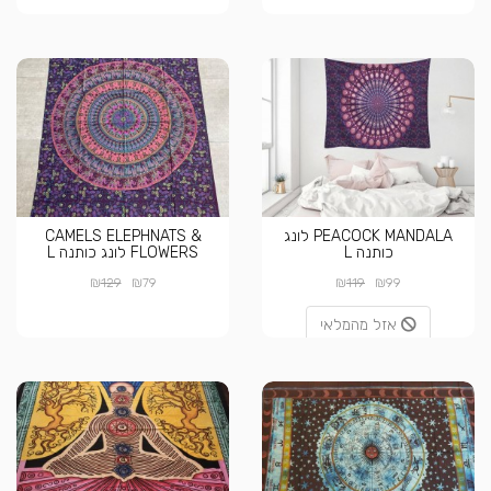
PEACOCK MANDALA לונג
CAMELS ELEPHNATS &
כותנה L
FLOWERS לונג כותנה L
₪
₪
₪
₪
129
79
119
99
אזל מהמלאי