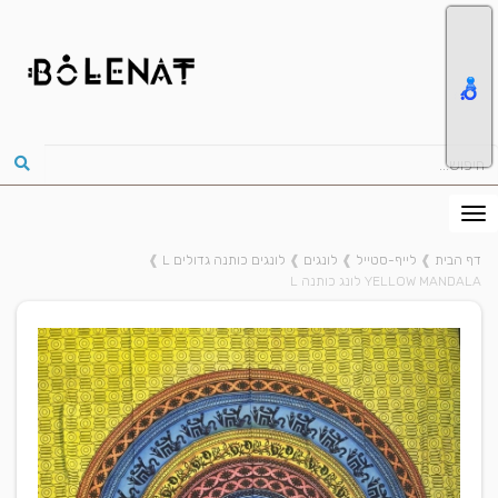
דף הבית
❱
לייף-סטייל
❱
לונגים
❱
לונגים כותנה גדולים L
❱
YELLOW MANDALA לונג כותנה L