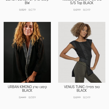
BW
S/S Top BLACK
₪
₪
₪
₪
329
279
299
249
טופ פסיילו VENUS TUNIC
קימונו שרון URBAN KIMONO
BLACK
BLACK
₪
₪
₪
₪
449
389
299
249