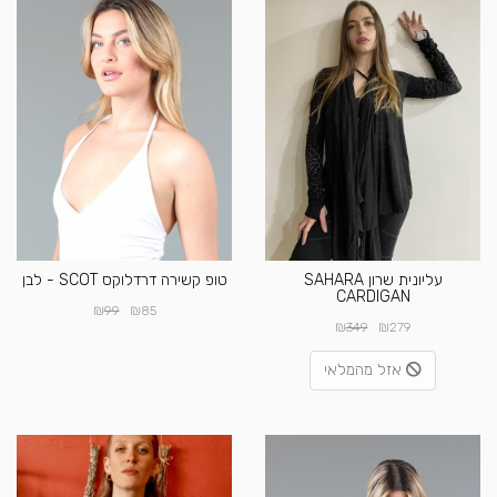
עליונית שרון SAHARA
טופ קשירה דרדלוקס SCOT - לבן
CARDIGAN
₪
₪
99
85
₪
₪
349
279
אזל מהמלאי