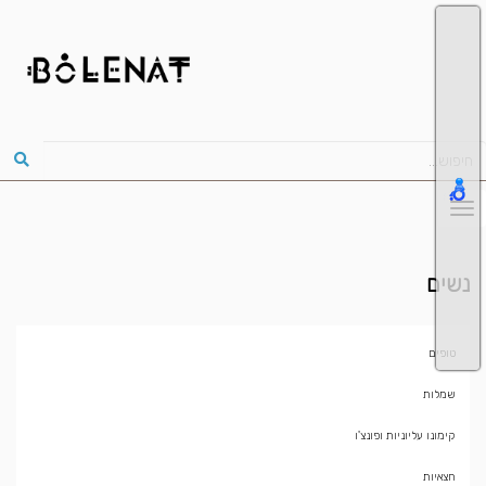
נשים
טופים
שמלות
קימונו עליוניות ופונצ'ו
חצאיות