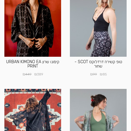
טופ קשירה דרדלוקס SCOT -
קימונו שרון URBAN KIMONO EA
שחור
PRINT
₪
₪
₪
₪
449
389
99
85