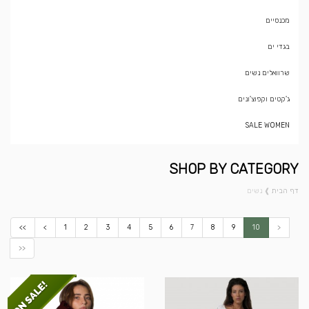
מכנסיים
בגדי ים
שרוואלים נשים
ג'קטים וקפוצ'ונים
SALE WOMEN
SHOP BY CATEGORY
דף הבית
❱
נשים
<<
<
1
2
3
4
5
6
7
8
9
10
>
>>