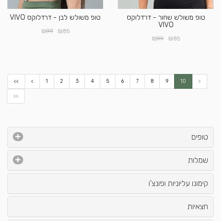
טופ משולש שחור - דרדלוקס
טופ משולש לבן - דרדלוקס VIVO
VIVO
₪
₪
99
85
₪
₪
99
85
<<
<
1
2
3
4
5
6
7
8
9
10
>
>>
טופים
שמלות
קימונו עליוניות ופונצ'ו
חצאיות