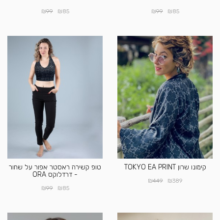
₪
₪
₪
₪
99
85
99
85
קימונו שרון TOKYO EA PRINT
טופ קשירה ראסטר אפור על שחור
- דרדלוקס ORA
₪
₪
449
389
₪
₪
99
85