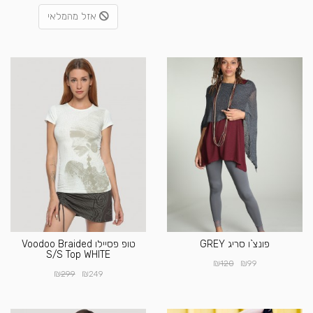
אזל מהמלאי
פונצ`ו סריג GREY
טופ פסיילו Voodoo Braided
S/S Top WHITE
₪
₪
120
99
₪
₪
299
249