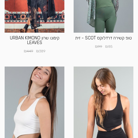
טופ קשירה דרדלוקס SCOT - זית
קימונו שרון URBAN KIMONO
LEAVES
₪
₪
99
85
₪
₪
449
389