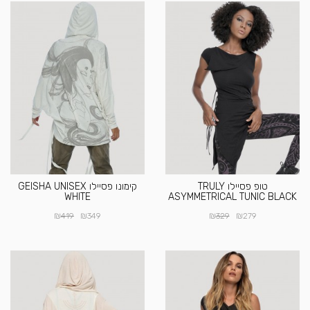
טופ פסיילו TRULY
קימונו פסיילו GEISHA UNISEX
WHITE
ASYMMETRICAL TUNIC BLACK
₪
₪
₪
₪
419
349
329
279