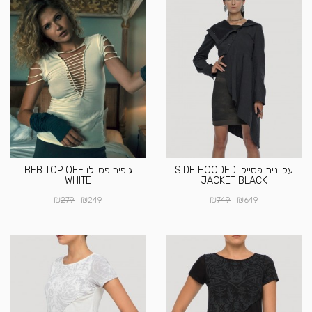
עליונית פסיילו SIDE HOODED
גופיה פסיילו BFB TOP OFF
WHITE
JACKET BLACK
₪
₪
₪
₪
279
249
749
649