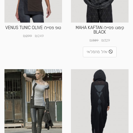
קימונו פסיילו MAHA KAFTAN
טופ פסיילו VENUS TUNIC OLIVE
BLACK
₪
₪
299
249
₪
₪
389
329
אזל מהמלאי