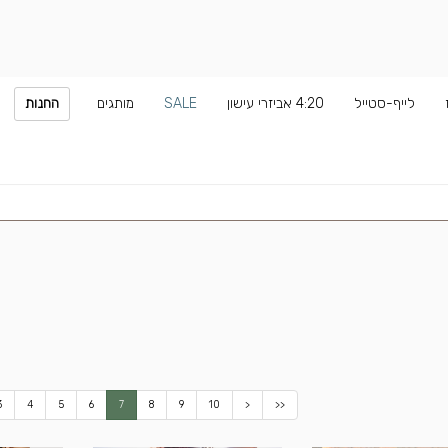
לייף-סטייל
4:20 אביזרי עישון
SALE
מותגים
החנות
3
4
5
6
7
8
9
10
>
>>