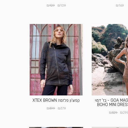
₪
₪
₪
129
109
169
שמלת GOA MAGIC - בז' דמוי
קפוצ'ון פלזמה XTEX BROWN
₪
₪
399
379
₪
₪
329
29