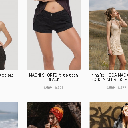
שמלת GOA MAGIC - בז' בהיר
מכנס פסיילו MAGNI SHORTS
BOHO M
BLACK
E
₪
₪
₪
₪
329
289
329
299