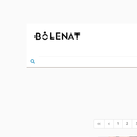
<<
<
1
2