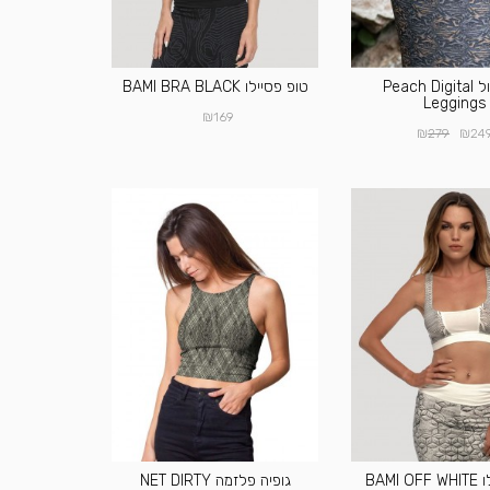
טייץ סול Peach Digital
טופ פסיילו BAMI BRA BLACK
Leggings
₪
169
₪
₪
279
24
BAMI
גופיה פלזמה NET DIRTY