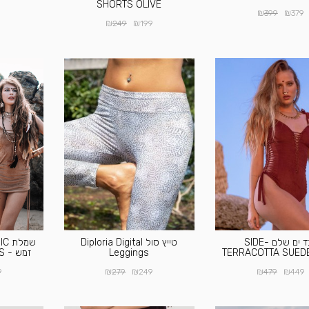
SHORTS OLIVE
₪
₪
399
379
₪
₪
249
199
בגד ים שלם SIDE-
טייץ סול Diploria Digital
TERRACOTTA SUED
Leggings
זמש - BOHO MINI DRESS
₪
₪
₪
₪
9
279
249
479
449