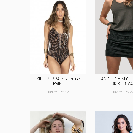
חצאית פסיילו TANGLED MINI
בגד ים שלם SIDE-ZEBRA
PRINT
SKIRT BLA
₪
₪
₪
₪
479
449
279
22