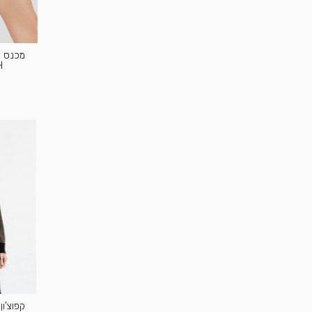
H
קפוצ'ון פלז