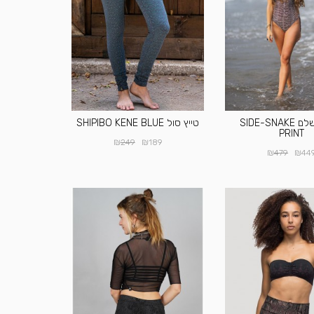
בגד ים שלם SIDE-SNAKE
טייץ סול SHIPIBO KENE BLUE
PRINT
₪
₪
249
189
₪
₪
479
44