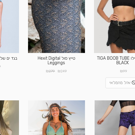
טופ פסיילו TIGA BOOB TUBE
טייץ סול Hexit Digital
בגד ים שלם -TURQUOISE
Leggings
BLACK
9
₪
₪
₪
279
249
99
אזל מהמלאי