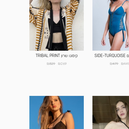
SIDE
קימונו שרון TRIBAL PRINT
₪
₪
₪
₪
329
269
479
44