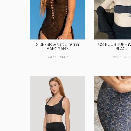
טופ פסיילו OS BOOB TUBE
בגד ים שלם SIDE-SPARK
MAHOGANY
BLACK
₪
₪
₪
₪
479
449
119
89