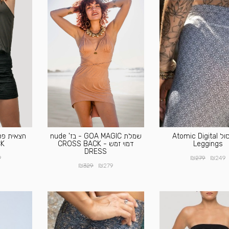
טייץ סול Atomic Digital
שמלת GOA MAGIC - בז' nude
Leggings
דמוי זמש - CROSS BACK
CK
DRESS
₪
₪
9
279
249
₪
₪
329
279