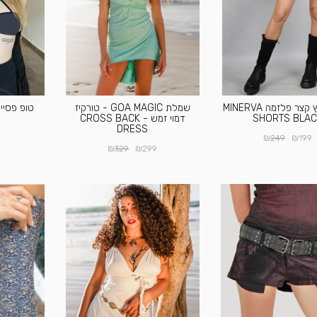
מכנס טייץ קצר פלזמה MINERVA
שמלת GOA MAGIC - טורקיז
SHORTS BLA
דמוי זמש - CROSS BACK
DRESS
₪
₪
249
199
₪
₪
329
299