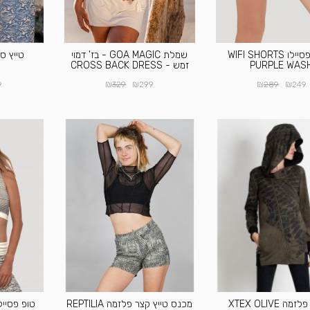
מכנס פסיילו WIFI SHORTS
שמלת GOA MAGIC - בז' דמוי
PURPLE WAS
זמש - CROSS BACK DRESS
₪
₪
₪
₪
9
329
299
289
249
מה XTEX OLIVE
מכנס טייץ קצר פלזמה REPTILIA
טופ פסיילו  OFF WHITE