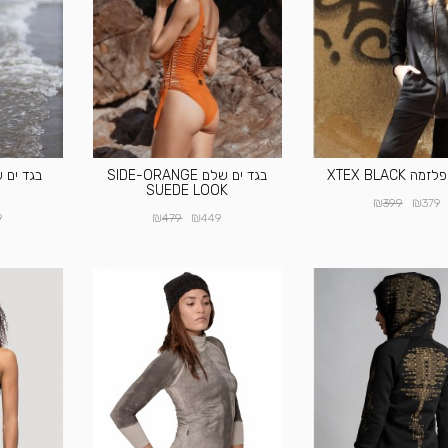
ה XTEX BLACK
בגד ים שלם SIDE-ORANGE
SUEDE LOOK
₪
₪
399
379
₪
₪
9
479
449