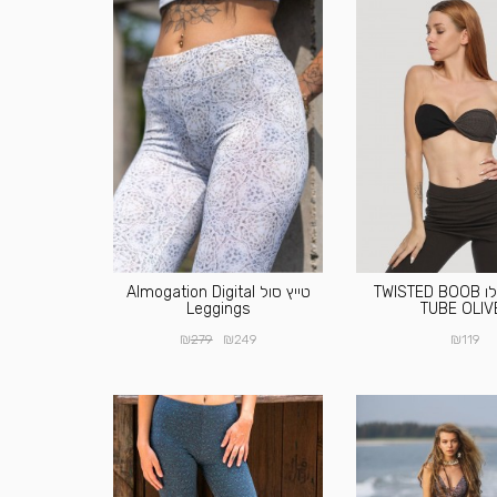
טופ פסיילו TWISTED BOOB
טייץ סול Almogation Digital
Leggings
TUBE OLIV
₪
₪
₪
279
249
119