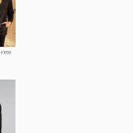
קפוצ'ון פלזמ