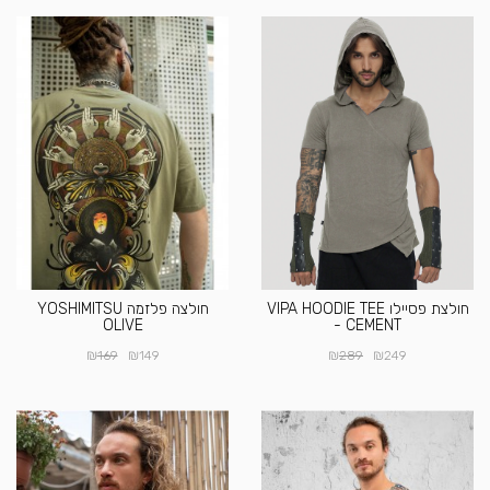
חולצת פסיילו VIPA HOODIE TEE
חולצה פלזמה YOSHIMITSU
OLIVE
- CEMENT
₪
₪
₪
₪
169
149
289
249