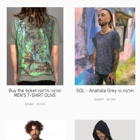
חולצת טי SOL - Anahata Grey
חולצה פלזמה Buy the ticket
MEN'S T-SHIRT OLIVE
₪
₪
229
189
₪
₪
169
149