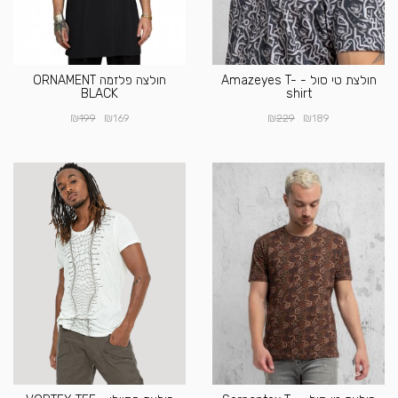
חולצת טי סול - Amazeyes T-
חולצה פלזמה ORNAMENT
BLACK
shirt
₪
₪
₪
₪
199
169
229
189