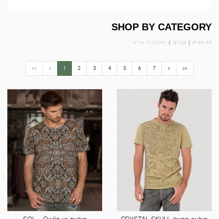
SHOP BY CATEGORY
דף הבית
❱
גברים
❱
חולצות טי שירט
<<
<
1
2
3
4
5
6
7
>
>>