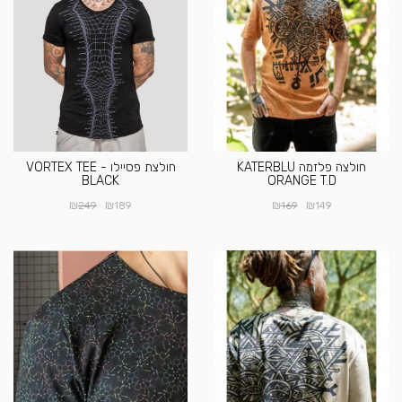
חולצה פלזמה KATERBLU
חולצת פסיילו VORTEX TEE -
BLACK
ORANGE T.D
₪
₪
₪
₪
249
189
169
149