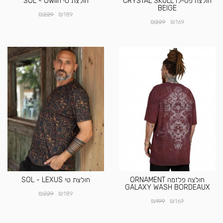
חולצה פסיילו CRYSTAL SKULL
חולצת טי SOL - Owlin
BEIGE
₪
₪
229
189
₪
₪
229
169
חולצה פלזמה ORNAMENT
חולצת טי SOL - LEXUS
GALAXY WASH BORDEAUX
₪
₪
229
189
₪
₪
199
169