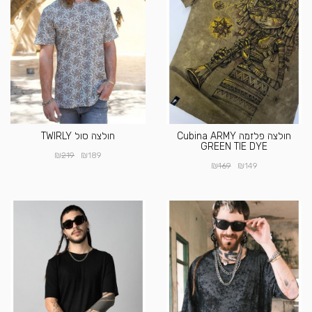
חולצה פלזמה Cubina ARMY
חולצה סול TWIRLY
GREEN TIE DYE
₪
₪
219
189
₪
₪
169
149