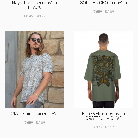
חולצת טי SOL - HUICHOL
חולצה פסיילו Maya Tee -
BLACK
₪
₪
229
189
₪
₪
249
199
חולצה פלזמה FOREVER
חולצת טי סול - DNA T-shirt
GRATEFUL - OLIVE
₪
₪
229
189
₪
₪
199
169