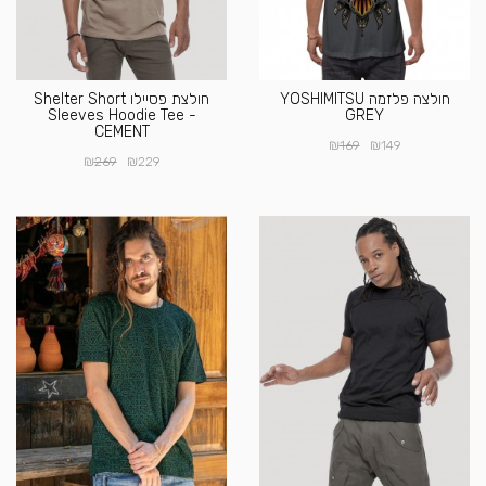
חולצה פלזמה YOSHIMITSU
חולצת פסיילו Shelter Short
Sleeves Hoodie Tee -
GREY
CEMENT
₪
₪
169
149
₪
₪
269
229