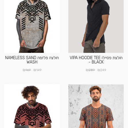
חולצת פסיילו VIPA HOODIE TEE
חולצה פלזמה NAMELESS SAND
WASH
- BLACK
₪
₪
₪
₪
169
149
289
249