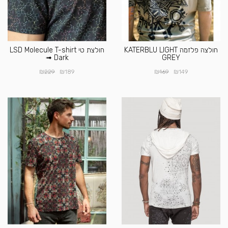
חולצה פלזמה KATERBLU LIGHT
חולצת טי LSD Molecule T-shirt
➟ Dark
GREY
₪
₪
₪
₪
229
189
169
149