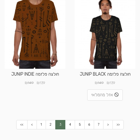
חולצה פלזמה JUNIP BLACK
חולצה פלזמה JUNIP INDIE
₪
₪
₪
₪
149
139
149
139
אזל מהמלאי
<<
<
1
2
3
4
5
6
7
>
>>