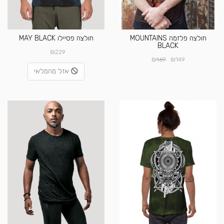
חולצה פלזמה MOUNTAINS
חולצה פסיילו MAY BLACK
BLACK
₪
229
₪
₪
169
149
אזל מהמלאי