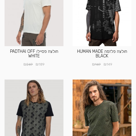
חולצה פלזמה HUMAN MADE
חולצה פסיילו PADTHAI OFF
WHITE
BLACK
₪
₪
₪
₪
269
189
169
149