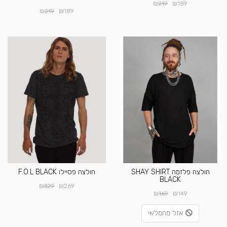
₪
₪
219
189
₪
₪
219
189
חולצה פלזמה SHAY SHIRT
חולצה פסיילו F.O.L BLACK
BLACK
₪
₪
329
269
₪
₪
169
149
אזל מהמלאי