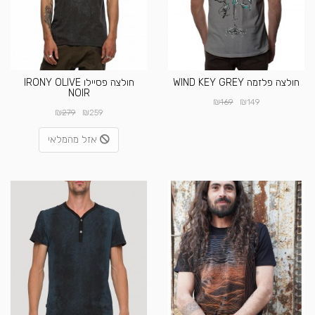
חולצה פלזמה WIND KEY GREY
חולצה פסיילו IRONY OLIVE
NOIR
₪
₪
169
149
₪
₪
279
259
אזל מהמלאי