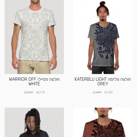
חולצה פלזמה KATERBLU LIGHT
חולצה פסיילו WARRIOR OFF
WHITE
GREY
₪
₪
₪
₪
249
219
149
139