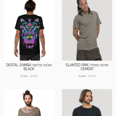
חולצה פסיילו SLANTED RMX
חולצה פלזמה DIGITAL SAMBA
BLACK
CEMENT
₪
₪
₪
₪
149
139
249
199