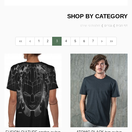
SHOP BY CATEGORY
דף הבית
❱
גברים
❱
חולצות טי שירט
<<
<
1
2
3
4
5
6
7
>
>>