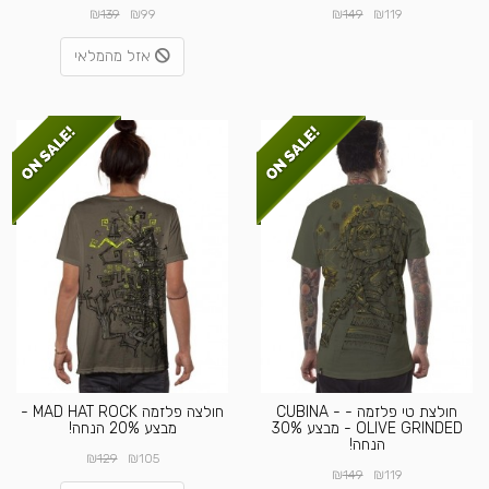
₪
₪
₪
₪
139
99
149
119
אזל מהמלאי
חולצת טי פלזמה - CUBINA -
חולצה פלזמה MAD HAT ROCK -
OLIVE GRINDED - מבצע 30%
מבצע 20% הנחה!
הנחה!
₪
₪
129
105
₪
₪
149
119