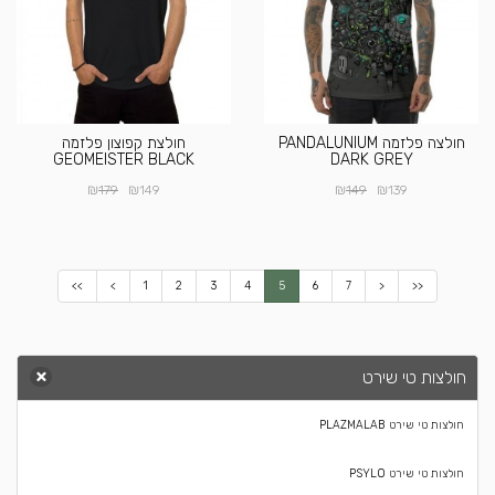
חולצה פלזמה PANDALUNIUM
חולצת קפוצון פלזמה
GEOMEISTER BLACK
DARK GREY
₪
₪
₪
₪
179
149
149
139
<<
<
1
2
3
4
5
6
7
>
>>
חולצות טי שירט
חולצות טי שירט PLAZMALAB
חולצות טי שירט PSYLO