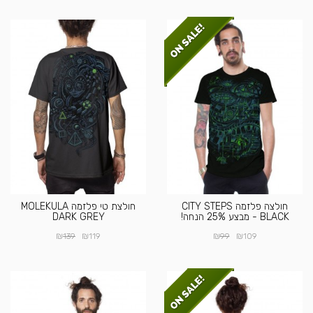
חולצה פלזמה CITY STEPS
חולצת טי פלזמה MOLEKULA
BLACK - מבצע 25% הנחה!
DARK GREY
₪
₪
₪
₪
139
119
99
109