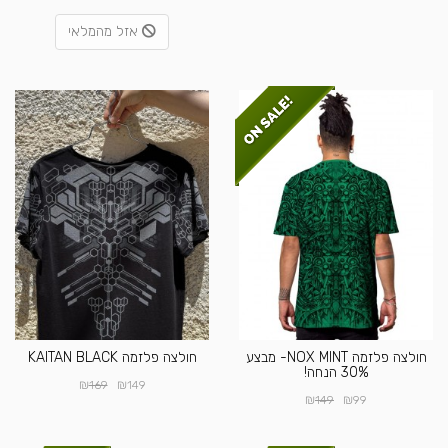
אזל מהמלאי
חולצה פלזמה NOX MINT- מבצע
חולצה פלזמה KAITAN BLACK
30% הנחה!
₪
₪
169
149
₪
₪
149
99