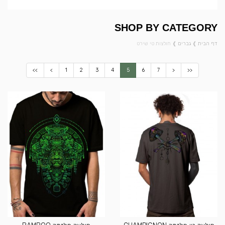
SHOP BY CATEGORY
דף הבית
❱
גברים
❱
חולצות טי שירט
<<
<
1
2
3
4
5
6
7
>
>>