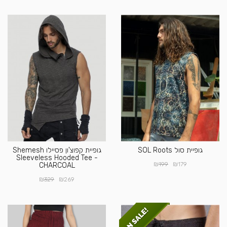
גופיית סול SOL Roots
גופיית קפוצ'ון פסיילו Shemesh
Sleeveless Hooded Tee -
₪
₪
199
179
CHARCOAL
₪
₪
329
269