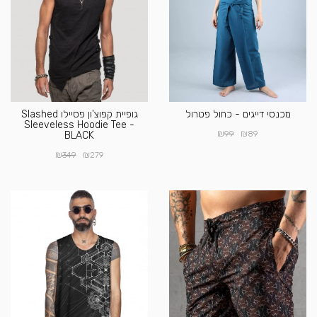
מכנסי דייגים - כחול פטרול
גופיית קפוצ'ון פסיילו Slashed
Sleeveless Hoodie Tee -
₪
₪
99
89
BLACK
₪
₪
349
279