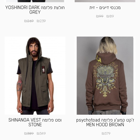
מכנסי דייגים - זית
חולצת פלזמה YOSHINORI DARK
GREY
₪
₪
99
89
₪
₪
269
239
ז'קט קפוצ'ון פלזמה psychotoad
וסט פלזמה SHINANGA VEST
STONE
MEN HOOD BROWN
₪
₪
₪
389
349
379