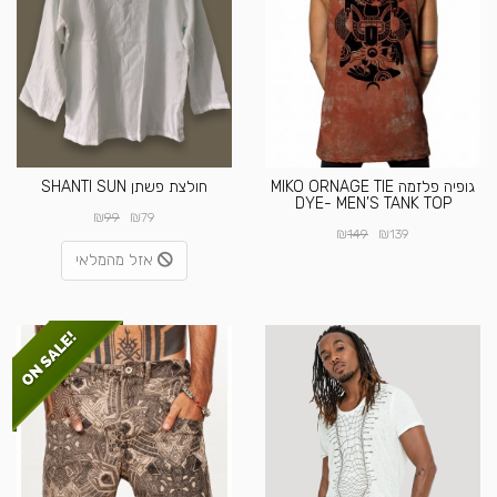
גופיה פלזמה MIKO ORNAGE TIE
חולצת פשתן SHANTI SUN
DYE- MEN’S TANK TOP
₪
₪
99
79
₪
₪
149
139
אזל מהמלאי