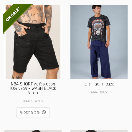
מכנסי דייגים - נייבי
מכנס פלזמה N84 SHORT
WASH BLACK - מבצע 10%
₪
₪
99
89
הנחה!
₪
₪
449
389
אזל מהמלאי