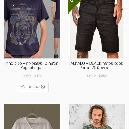
מכנס פלזמה ALKALO - BLACK
חולצת טי סימבוליקה - סגול כהה
- מבצע 20% הנחה!
- Yogabhoga
₪
₪
₪
₪
199
179
449
359
אזל מהמלאי