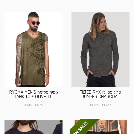
סריג פסיילו TILTED RMX
גופיה פלזמה RYOMA MEN’S
TANK TOP-OLIVE T.D
JUMPER CHARCOAL
₪
₪
₪
₪
149
139
389
329