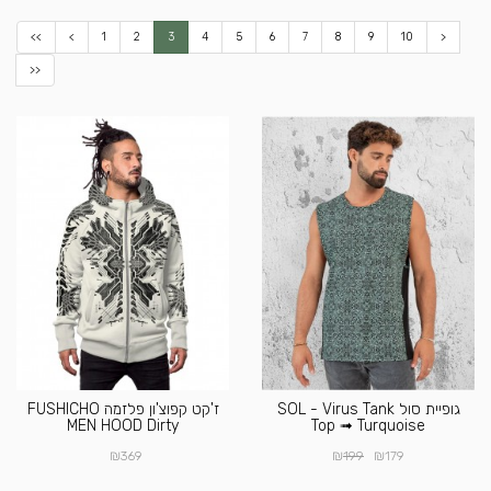
<<
<
1
2
3
4
5
6
7
8
9
10
>
>>
גופיית סול SOL - Virus Tank
ז'קט קפוצ'ון פלזמה FUSHICHO
MEN HOOD Dirty
Top ➟ Turquoise
₪
₪
₪
369
199
179