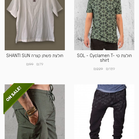
חולצת טי SOL - Cyclamen T-
חולצת פשתן קצרה SHANTI SUN
shirt
₪
₪
99
79
₪
₪
229
189