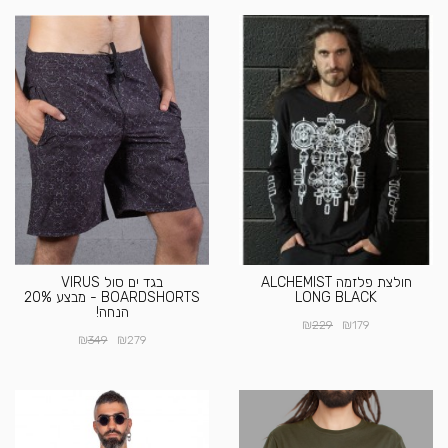
חולצת פלזמה ALCHEMIST
בגד ים סול VIRUS
LONG BLACK
BOARDSHORTS - מבצע 20%
הנחה!
₪
₪
229
179
₪
₪
349
279