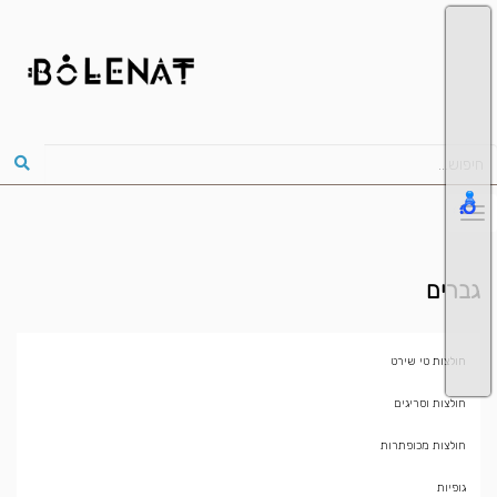
גברים
חולצות טי שירט
חולצות וסריגים
חולצות מכופתרות
גופיות