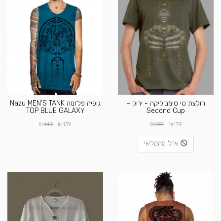
חולצת טי סימבוליקה - ירוק -
גופיה פלזמה Nazu MEN’S TANK
TOP BLUE GALAXY
Second Cup
₪
₪
₪
₪
149
139
199
179
אזל מהמלאי