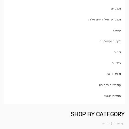
מכנסיים
מכנסי שרוואל דייגים ואלדין
קימונו
ז'קטים וקפוצ'ונים
וסטים
בגדי ים
SALE MEN
קולקציית לפריקון
חולצות שאנטי
SHOP BY CATEGORY
דף הבית
❱
גברים