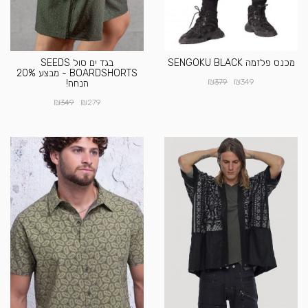
מכנס פלזמה SENGOKU BLACK
בגד ים סול SEEDS
BOARDSHORTS - מבצע 20%
₪
₪
379
349
הנחה!
₪
₪
349
279