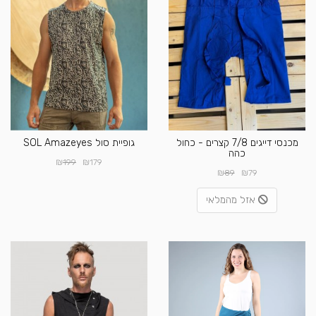
מכנסי דייגים 7/8 קצרים - כחול
גופיית סול SOL Amazeyes
כהה
₪
₪
199
179
₪
₪
89
79
אזל מהמלאי