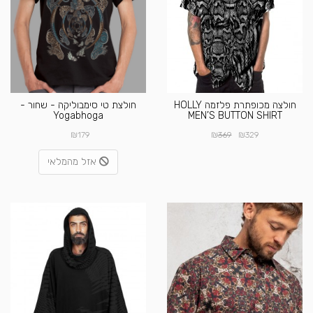
חולצה מכופתרת פלזמה HOLLY
חולצת טי סימבוליקה - שחור -
Yogabhoga
MEN’S BUTTON SHIRT
₪
₪
₪
179
369
329
אזל מהמלאי