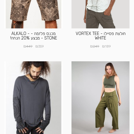
חולצת פסיילו VORTEX TEE -
מכנס פלזמה - ALKALO -
WHITE
STONE - מבצע 20% הנחה!
₪
₪
₪
₪
449
359
249
189