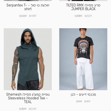
סריג פסיילו TILTED RMX
חולצת טי סול - Serpantex T-
shirt
JUMPER BLACK
₪
₪
₪
₪
229
189
389
329
מכנסי דייגים - לבן
גופיית קפוצ'ון פסיילו Shemesh
Sleeveless Hooded Tee -
₪
₪
99
89
TEAL
₪
₪
329
269