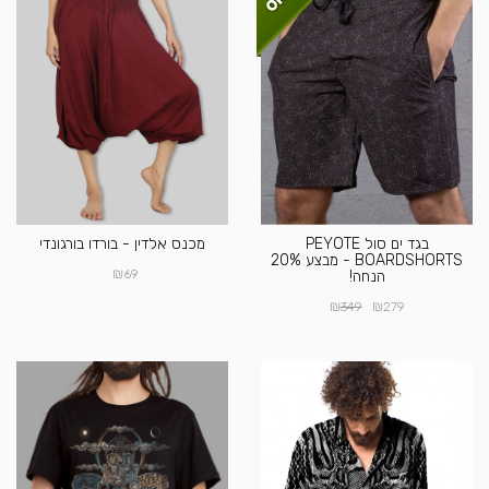
בגד ים סול PEYOTE
מכנס אלדין - בורדו בורגונדי
BOARDSHORTS - מבצע 20%
₪
69
הנחה!
₪
₪
349
279