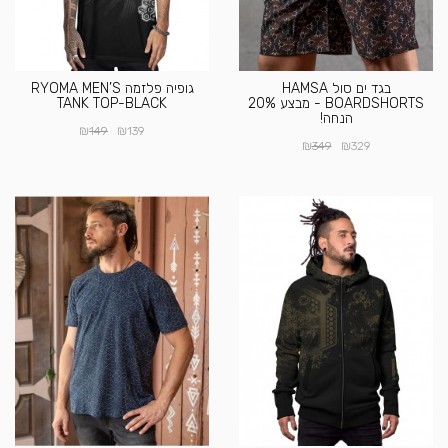
בגד ים סול HAMSA
גופיה פלזמה RYOMA MEN’S
BOARDSHORTS - מבצע 20%
TANK TOP-BLACK
הנחה!
₪
₪
149
139
₪
₪
349
329