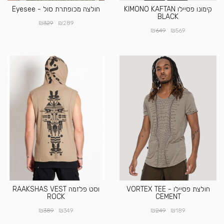
קימונו פסיילו KIMONO KAFTAN
חולצה מכופתרת סול - Eyesee
BLACK
₪
₪
329
289
₪
₪
649
569
חולצת פסיילו VORTEX TEE -
וסט פלזמה RAAKSHAS VEST
ROCK
CEMENT
₪
₪
₪
₪
389
349
249
189