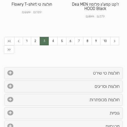
ז'קט קפוצ'ון פלזמה Dea MEN
חולצת טי Flowry T-shirt
HOOD Black
₪
₪
229
189
₪
₪
399
379
<<
<
1
2
3
4
5
6
7
8
9
10
>
>>
חולצות טי שירט
חולצות וסריגים
חולצות מכופתרות
גופיות
מכנסיים