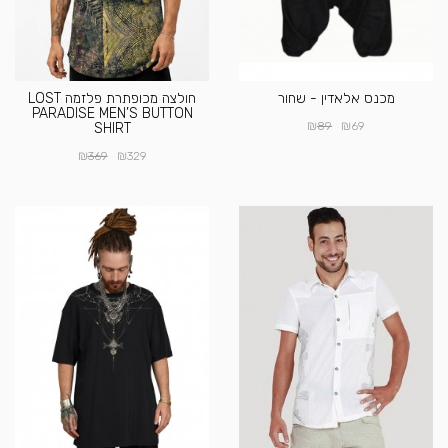
מכנס אלאדין - שחור
חולצה מכופתרת פלזמה LOST
PARADISE MEN’S BUTTON
₪
₪
89
69
SHIRT
₪
₪
369
329