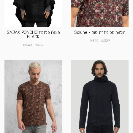
חולצה מכופתרת סול - Solune
פונצ'ו פלזמה SAJAX PONCHO
BLACK
₪
₪
349
329
₪
₪
549
479