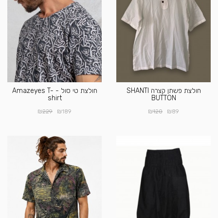
חולצת פשתן קצרה SHANTI
חולצת טי סול - Amazeyes T-
shirt
BUTTON
₪
₪
₪
₪
229
189
120
89