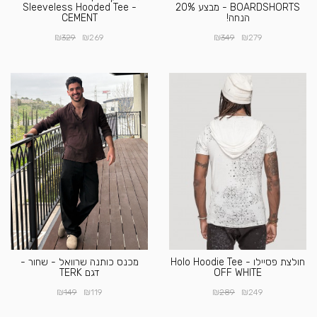
BOARDSHORTS - מבצע 20%
Sleeveless Hooded Tee -
הנחה!
CEMENT
₪
₪
₪
₪
329
269
349
279
חולצת פסיילו Holo Hoodie Tee -
מכנס כותנה שרוואל - שחור -
OFF WHITE
דגם TERK
₪
₪
₪
₪
149
119
289
249