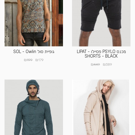
מכנס PSYLO פסיילו - LIPAT
גופיית סול SOL - Owlin
SHORTS - BLACK
₪
₪
199
179
₪
₪
449
389