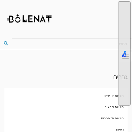
גברים
חולצות טי שירט
חולצות וסריגים
חולצות מכופתרות
גופיות