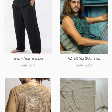
גופיית SOL סול AZTEX
מכנס שרוואל - שחור
₪
₪
₪
₪
60
49
199
179