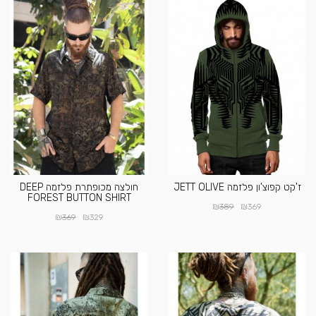
ז'קט קפוצ'ון פלזמה JETT OLIVE
חולצה מכופתרת פלזמה DEEP
FOREST BUTTON SHIRT
₪
₪
389
369
₪
₪
369
329