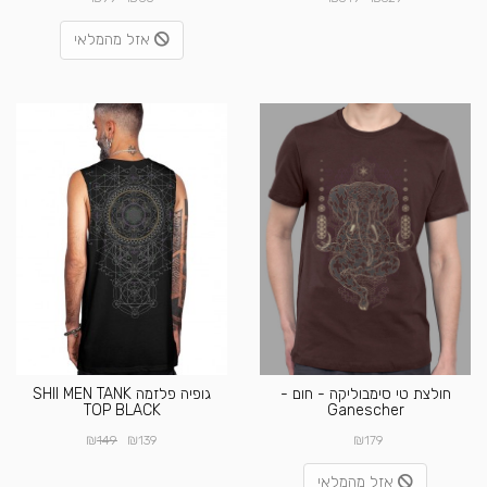
אזל מהמלאי
חולצת טי סימבוליקה - חום -
גופיה פלזמה SHII MEN TANK
TOP BLACK
Ganescher
₪
₪
₪
149
139
179
אזל מהמלאי