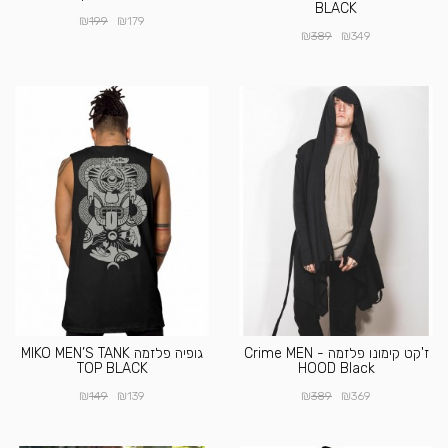
BLACK
₪
₪
199
179
₪
₪
389
349
ז'קט קימונו פלזמה - Crime MEN
גופיה פלזמה MIKO MEN’S TANK
TOP BLACK
HOOD Black
₪
₪
₪
₪
149
139
389
369