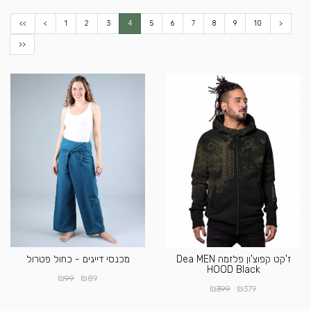
<<
<
1
2
3
4
5
6
7
8
9
10
>
>>
ז'קט קפוצ'ון פלזמה Dea MEN
מכנסי דייגים - כחול פטרול
HOOD Black
₪
₪
99
89
₪
₪
399
379