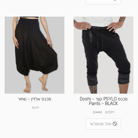
מכנס PSYLO קצר - Doshi
מכנס אלדין - שחור
Pants - BLACK
₪
69
₪
₪
469
389
אזל מהמלאי