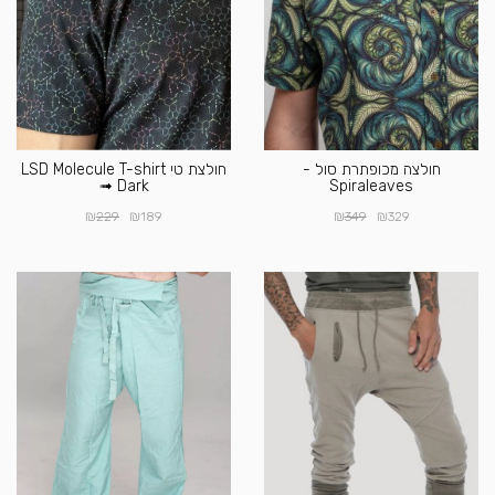
חולצה מכופתרת סול -
חולצת טי LSD Molecule T-shirt
➟ Dark
Spiraleaves
₪
₪
₪
₪
229
189
349
329