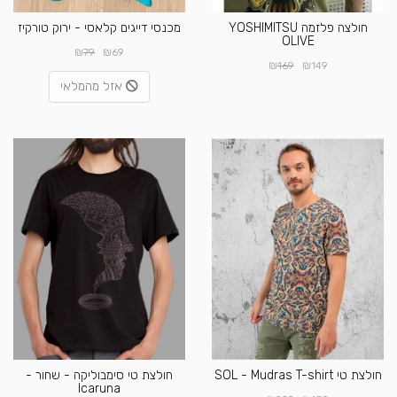
חולצה פלזמה YOSHIMITSU
מכנסי דייגים קלאסי - ירוק טורקיז
OLIVE
₪
₪
79
69
₪
₪
169
149
אזל מהמלאי
חולצת טי SOL - Mudras T-shirt
חולצת טי סימבוליקה - שחור -
Icaruna