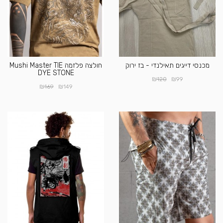
מכנסי דייגים תאילנדי - בז ירוק
חולצה פלזמה Mushi Master TIE
DYE STONE
₪
₪
120
99
₪
₪
169
149