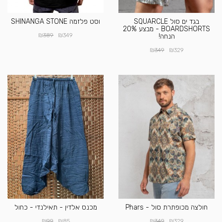
בגד ים סול SQUARCLE
וסט פלזמה SHINANGA STONE
BOARDSHORTS - מבצע 20%
₪
₪
389
349
הנחה!
₪
₪
349
329
חולצה מכופתרת סול - Phars
מכנס אלדין - תאילנדי - כחול
₪
₪
₪
₪
99
85
349
329