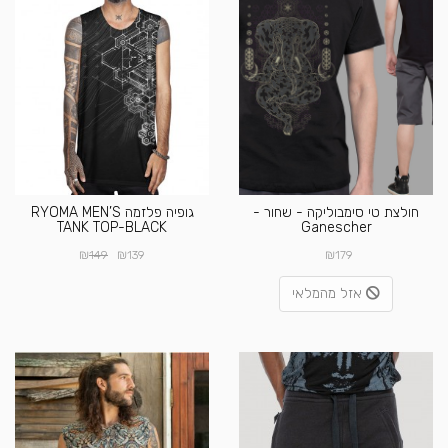
חולצת טי סימבוליקה - שחור -
גופיה פלזמה RYOMA MEN’S
TANK TOP-BLACK
Ganescher
₪
₪
₪
149
139
179
אזל מהמלאי