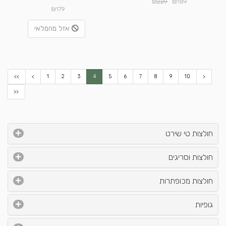
₪
₪
229
189
₪
179
אזל מהמלאי
<<
<
1
2
3
4
5
6
7
8
9
10
>
>>
חולצות טי שירט
חולצות וסריגים
חולצות מכופתרות
גופיות