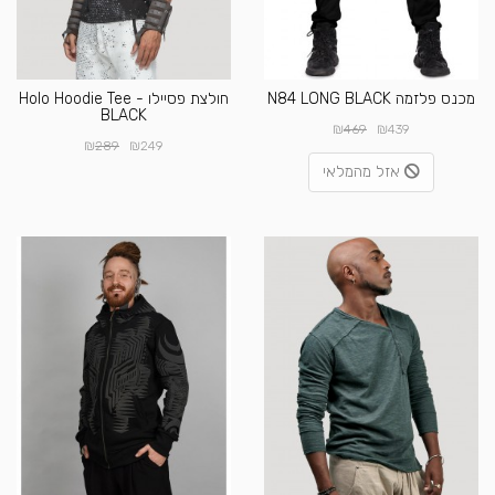
מכנס פלזמה N84 LONG BLACK
חולצת פסיילו Holo Hoodie Tee -
BLACK
₪
₪
469
439
₪
₪
289
249
אזל מהמלאי