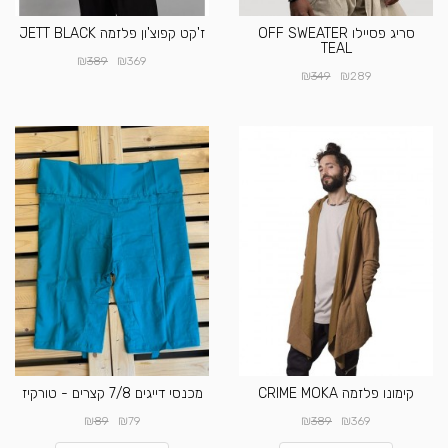
סריג פסיילו OFF SWEATER
ז'קט קפוצ'ון פלזמה JETT BLACK
TEAL
₪
₪
389
369
₪
₪
349
289
קימונו פלזמה CRIME MOKA
מכנסי דייגים 7/8 קצרים - טורקיז
₪
₪
₪
₪
89
79
389
369