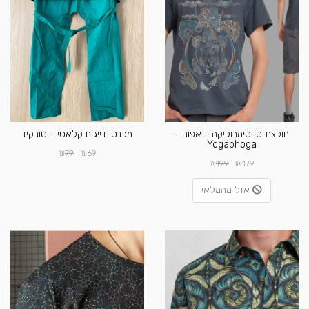
חולצת טי סימבוליקה - אפור -
מכנסי דייגים קלאסי - טורקיז
Yogabhoga
₪
₪
79
69
₪
₪
199
179
אזל מהמלאי