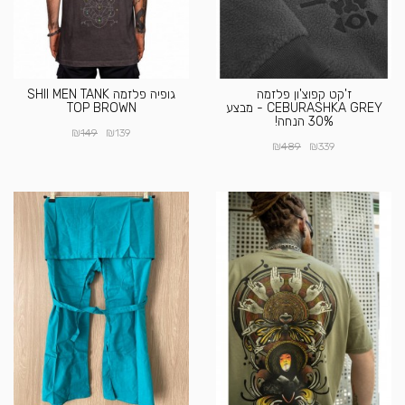
ז'קט קפוצ'ון פלזמה
גופיה פלזמה SHII MEN TANK
CEBURASHKA GREY - מבצע
TOP BROWN
30% הנחה!
₪
₪
149
139
₪
₪
489
339