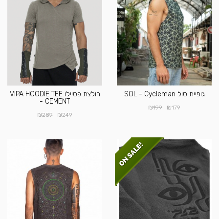
גופיית סול SOL - Cycleman
חולצת פסיילו VIPA HOODIE TEE
- CEMENT
₪
₪
199
179
₪
₪
289
249