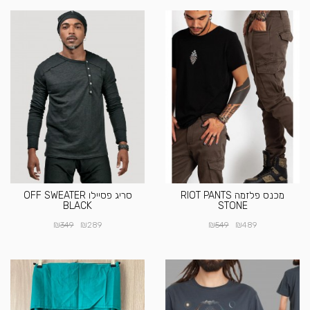
מכנס פלזמה RIOT PANTS
סריג פסיילו OFF SWEATER
BLACK
STONE
₪
₪
₪
₪
349
289
549
489