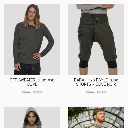
מכנס PSYLO קצר - BABA
סריג פסיילו OFF SWEATER
OLIVE
SHORTS - OLIVE NOIR
₪
₪
₪
₪
349
289
549
489