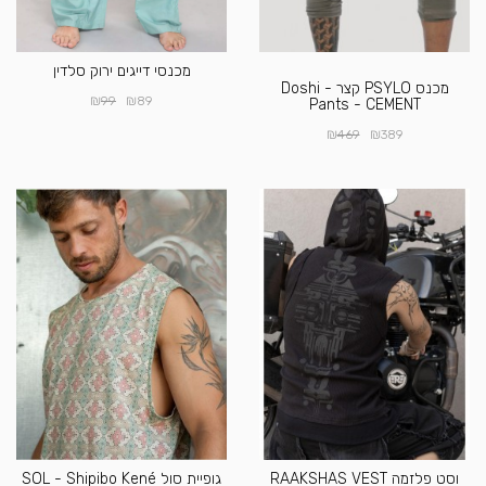
מכנסי דייגים ירוק סלדין
מכנס PSYLO קצר - Doshi
₪
₪
99
89
Pants - CEMENT
₪
₪
469
389
וסט פלזמה RAAKSHAS VEST
גופיית סול SOL - Shipibo Kené