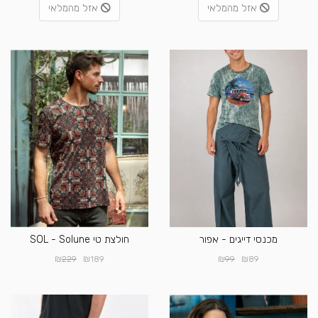
אזל מהמלאי
אזל מהמלאי
מכנסי דייגים - אפור
חולצת טי SOL - Solune
₪
₪
₪
₪
229
189
99
89