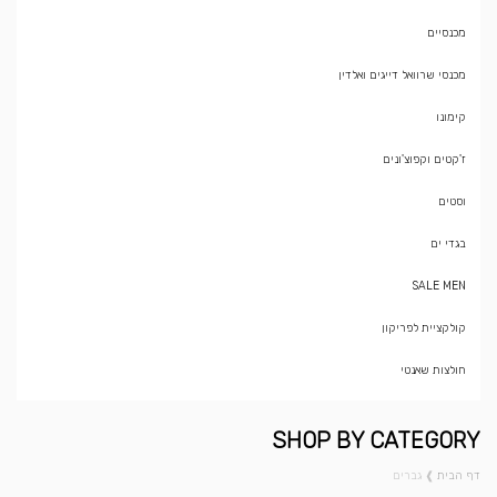
מכנסיים
מכנסי שרוואל דייגים ואלדין
קימונו
ז'קטים וקפוצ'ונים
וסטים
בגדי ים
SALE MEN
קולקציית לפריקון
חולצות שאנטי
SHOP BY CATEGORY
דף הבית
❱
גברים