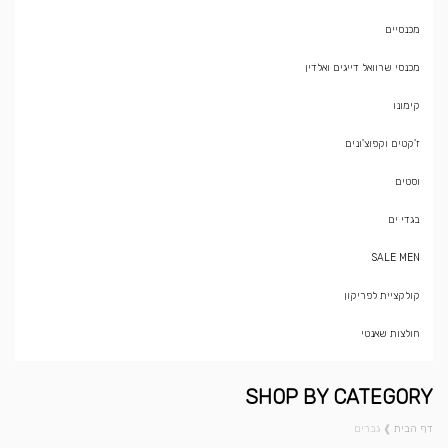
מכנסיים
מכנסי שרוואל דייגים ואלדין
קימונו
ז'קטים וקפוצ'ונים
וסטים
בגדי ים
SALE MEN
קולקציית לפריקון
חולצות שאנטי
SHOP BY CATEGORY
דף הבית
❱
גברים