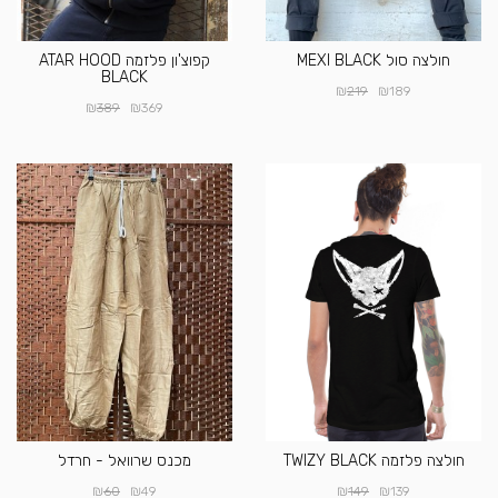
חולצה סול MEXI BLACK
קפוצ'ון פלזמה ATAR HOOD
BLACK
₪
₪
219
189
₪
₪
389
369
חולצה פלזמה TWIZY BLACK
מכנס שרוואל - חרדל
₪
₪
₪
₪
60
49
149
139