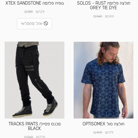
חולצה פלזמה SOLOS - RUST
גופיה פלזמה XTEX SANDSTONE
GREY TIE DYE
₪
₪
139
129
₪
₪
169
149
אזל מהמלאי
חולצה סול OPTISOMEX
מכנס פסיילו TRACKS PANTS
BLACK
₪
₪
199
179
₪
₪
769
729