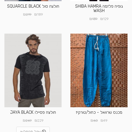
גופיה פלזמה SHIBA HAMRA
חולצה סול SQUARCLE BLACK
WASH
₪
₪
219
189
₪
₪
139
129
מכנס שרוואל - כחול/טורקיז
חולצה פסיילו JAYA BLACK
₪
₪
₪
₪
269
229
60
49
אזל מהמלאי