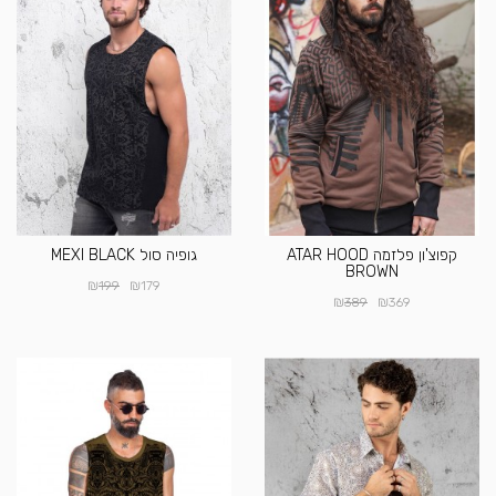
קפוצ'ון פלזמה ATAR HOOD
גופיה סול MEXI BLACK
BROWN
₪
₪
199
179
₪
₪
389
369