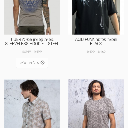
חולצה פלזמה ACID PUNK
גופיית קפוצ'ון פסיילו TIGER
SLEEVELESS HOODIE - STEEL
BLACK
₪
₪
₪
₪
249
199
199
169
אזל מהמלאי