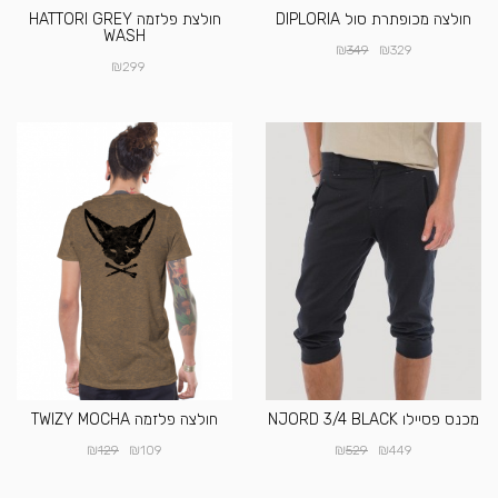
חולצה מכופתרת סול DIPLORIA
חולצת פלזמה HATTORI GREY
WASH
₪
₪
349
329
₪
299
מכנס פסיילו NJORD 3/4 BLACK
חולצה פלזמה TWIZY MOCHA
₪
₪
₪
₪
129
109
529
449