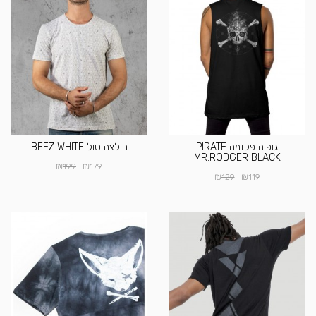
גופיה פלזמה PIRATE
חולצה סול BEEZ WHITE
MR.RODGER BLACK
₪
₪
199
179
₪
₪
129
119