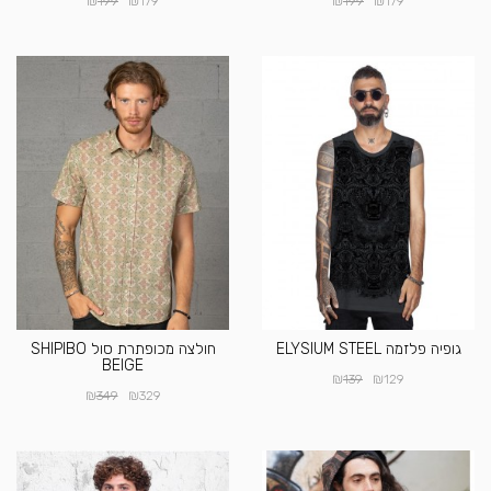
₪
₪
₪
₪
199
179
199
179
גופיה פלזמה ELYSIUM STEEL
חולצה מכופתרת סול SHIPIBO
BEIGE
₪
₪
139
129
₪
₪
349
329