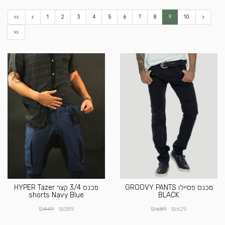
<<
<
1
2
3
4
5
6
7
8
9
10
>
>>
מכנס פסיילו GROOVY PANTS
מכנס 3/4 קצר HYPER Tazer
shorts Navy Blue
BLACK
₪
₪
₪
₪
449
389
689
629