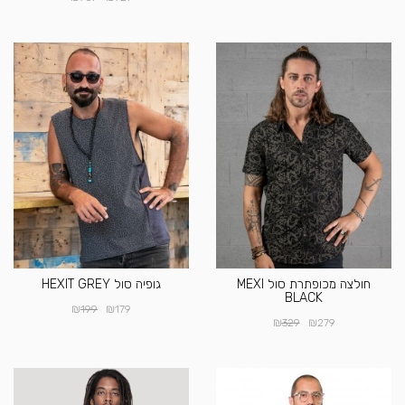
חולצה מכופתרת סול MEXI
גופיה סול HEXIT GREY
BLACK
₪
₪
199
179
₪
₪
329
279