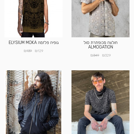
חולצה מכופתרת סול
גופיה פלזמה ELYSIUM MOKA
ALMOGATION
₪
₪
139
129
₪
₪
349
329