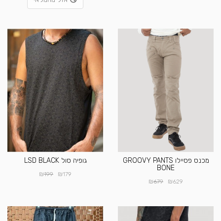
מכנס פסיילו GROOVY PANTS
גופיה סול LSD BLACK
BONE
₪
₪
199
179
₪
₪
679
629