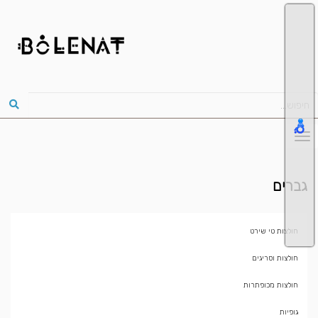
גברים
חולצות טי שירט
חולצות וסריגים
חולצות מכופתרות
גופיות