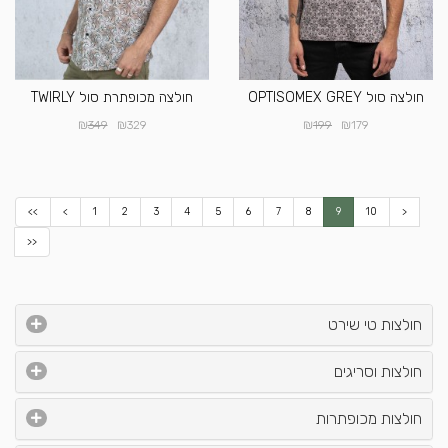
חולצה סול OPTISOMEX GREY
חולצה מכופתרת סול TWIRLY
₪
₪
₪
₪
349
329
199
179
<<
<
1
2
3
4
5
6
7
8
9
10
>
>>
חולצות טי שירט
חולצות וסריגים
חולצות מכופתרות