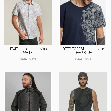
חולצה פלזמה DEEP FOREST
חולצה מכופתרת סול HEXIT
WHITE
DEEP BLUE
₪
₪
₪
₪
329
279
169
149