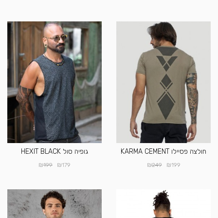
חולצה פסיילו KARMA CEMENT
גופיה סול HEXIT BLACK
₪
₪
₪
₪
199
179
249
199