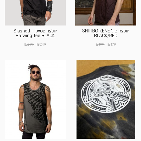
חולצה סול SHIPIBO KENE
חולצה פסיילו - Slashed
Batwing Tee BLACK
BLACK/RED
₪
₪
₪
₪
279
249
199
179