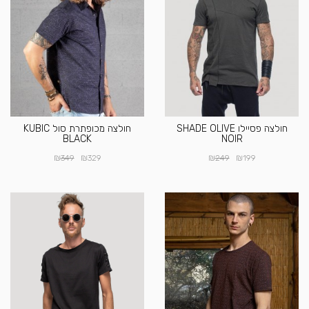
חולצה פסיילו SHADE OLIVE
חולצה מכופתרת סול KUBIC
BLACK
NOIR
₪
₪
₪
₪
349
329
249
199