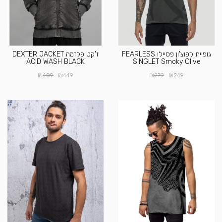
גופיית קפוצ'ון פסיילו FEARLESS
ז'קט פלזמה DEXTER JACKET
ACID WASH BLACK
SINGLET Smoky Olive
₪
₪
₪
₪
489
449
279
249