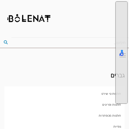
גברים
חולצות טי שירט
חולצות וסריגים
חולצות מכופתרות
גופיות