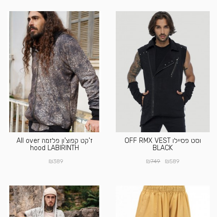
וסט פסיילו OFF RMX VEST
ז'קט קפוצ'ון פלזמה All over
hood LABIRINTH
BLACK
₪
₪
₪
389
749
589