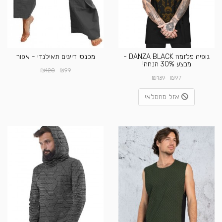
גופיה פלזמה DANZA BLACK -
מכנסי דייגים תאילנדי - אפור
מבצע 30% הנחה!
₪
₪
120
99
₪
₪
139
97
אזל מהמלאי