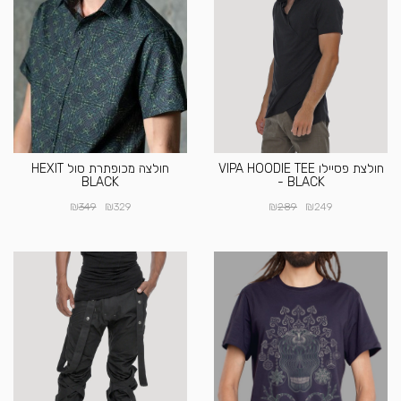
חולצת פסיילו VIPA HOODIE TEE
חולצה מכופתרת סול HEXIT
BLACK
- BLACK
₪
₪
₪
₪
349
329
289
249