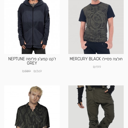
חולצה פסיילו MERCURY BLACK
ז'קט קפוצ'ון פלזמה NEPTUNE
GREY
₪
199
₪
₪
389
369