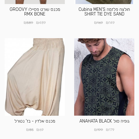
חולצה פלזמה Cubina MEN'S
מכנס שורט פסיילו GROOVY
RMX BONE
SHIRT TIE DYE SAND
₪
₪
₪
₪
589
489
169
149
גופיה סול ANAHATA BLACK
מכנס אלדין - בז' נטורל
₪
₪
₪
₪
85
69
199
179