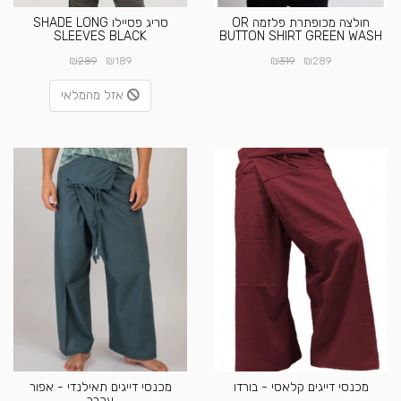
חולצה מכופתרת פלזמה OR
סריג פסיילו SHADE LONG
SLEEVES BLACK
BUTTON SHIRT GREEN WASH
₪
₪
₪
₪
289
189
319
289
אזל מהמלאי
מכנסי דייגים קלאסי - בורדו
מכנסי דייגים תאילנדי - אפור
עכבר