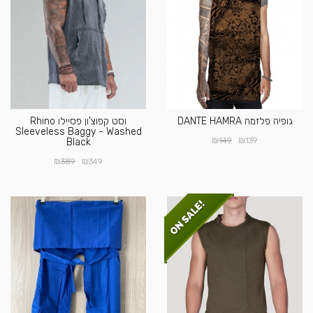
גופיה פלזמה DANTE HAMRA
וסט קפוצ'ון פסיילו Rhino
Sleeveless Baggy - Washed
₪
₪
149
139
Black
₪
₪
389
349