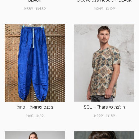
BLACK
Sleeveless Hoodie - BLACK
₪
₪
₪
₪
589
489
249
199
חולצת טי SOL - Phars
מכנס שרוואל - כחול
₪
₪
₪
₪
60
49
229
189