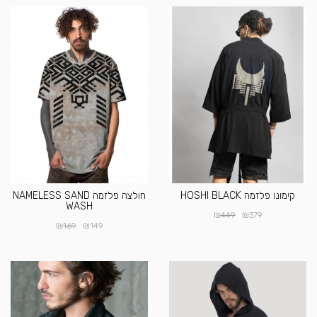
קימונו פלזמה HOSHI BLACK
חולצה פלזמה NAMELESS SAND
WASH
₪
₪
449
379
₪
₪
169
149