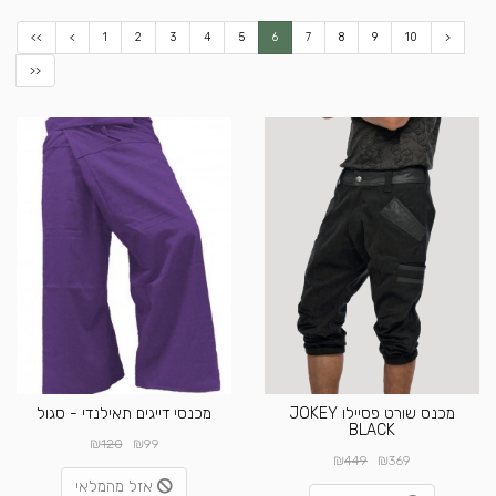
<<
<
1
2
3
4
5
6
7
8
9
10
>
>>
מכנס שורט פסיילו JOKEY
מכנסי דייגים תאילנדי - סגול
BLACK
₪
₪
120
99
₪
₪
449
369
אזל מהמלאי