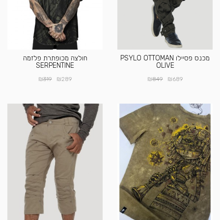
מכנס פסיילו PSYLO OTTOMAN
חולצה מכופתרת פלזמה
SERPENTINE
OLIVE
₪
₪
₪
₪
319
289
849
689