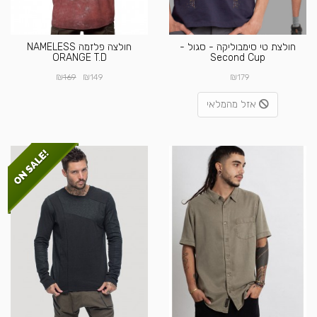
חולצת טי סימבוליקה - סגול -
חולצה פלזמה NAMELESS
ORANGE T.D
Second Cup
₪
₪
₪
169
149
179
אזל מהמלאי