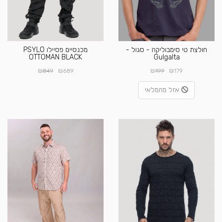
חולצת טי סימבוליקה - סגול -
מכנסיים פסיילו PSYLO
OTTOMAN BLACK
Gulgalta
₪
₪
₪
₪
849
689
199
179
אזל מהמלאי