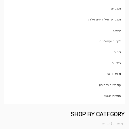
מכנסיים
מכנסי שרוואל דייגים ואלדין
קימונו
ז'קטים וקפוצ'ונים
וסטים
בגדי ים
SALE MEN
קולקציית לפריקון
חולצות שאנטי
SHOP BY CATEGORY
דף הבית
❱
גברים