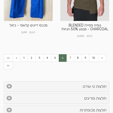
גופיה פסיילו BLENDED
מכנסי דייגים קלאסי - כחול
CHARCOAL - מבצע 50% הנחה!
₪
₪
79
69
₪
₪
199
99
<<
<
1
2
3
4
5
6
7
8
9
10
>
>>
חולצות טי שירט
חולצות וסריגים
חולצות מכופתרות