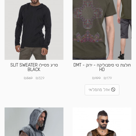
חולצת טי סימבוליקה - ירוק - DMT
סריג פסיילו SLIT SWEATER
BLACK
HD
₪
₪
₪
₪
369
329
199
179
אזל מהמלאי