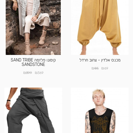
מכנס אלדין - צהוב חרדל
קימונו פלזמה SAND TRIBE
SANDSTONE
₪
₪
85
69
₪
₪
399
369