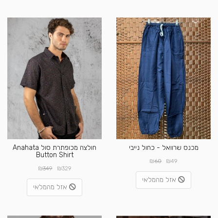
מכנס שרוואל - כחול נייבי
חולצה מכופתרת סול Anahata
Button Shirt
₪
₪
60
49
₪
₪
349
329
אזל מהמלאי
אזל מהמלאי