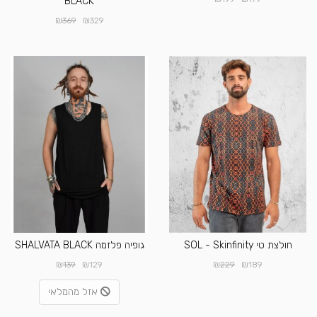
BLACK
₪
₪
369
329
חולצת טי SOL - Skinfinity
גופיה פלזמה SHALVATA BLACK
₪
₪
₪
₪
139
129
229
189
אזל מהמלאי