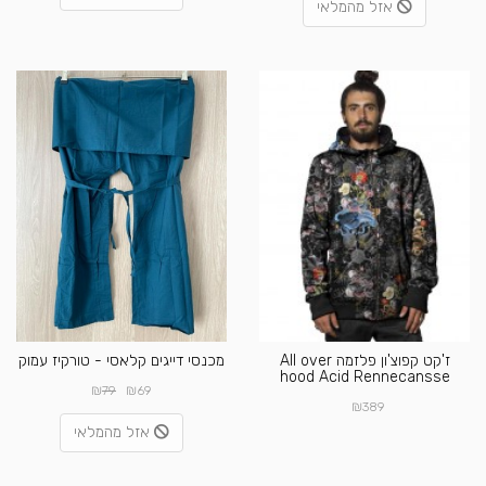
אזל מהמלאי
ז'קט קפוצ'ון פלזמה All over
מכנסי דייגים קלאסי - טורקיז עמוק
hood Acid Rennecansse
₪
₪
79
69
₪
389
אזל מהמלאי