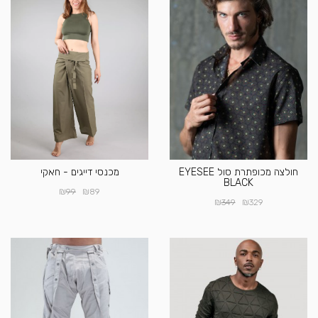
חולצה מכופתרת סול EYESEE
מכנסי דייגים - חאקי
BLACK
₪
₪
99
89
₪
₪
349
329