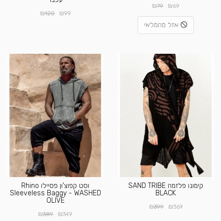
₪
₪
79
69
₪
₪
120
99
אזל מהמלאי
קימונו פלזמה SAND TRIBE
וסט קפוצ'ון פסיילו Rhino
Sleeveless Baggy - WASHED
BLACK
OLIVE
₪
₪
399
369
₪
₪
389
349