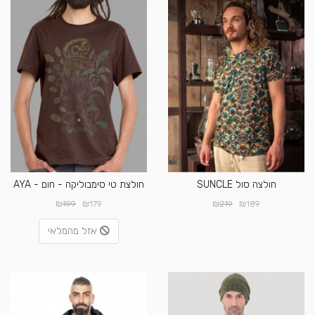
חולצה סול SUNCLE
חולצת טי סימבוליקה - חום - AYA
₪
₪
₪
₪
199
179
219
189
אזל מהמלאי