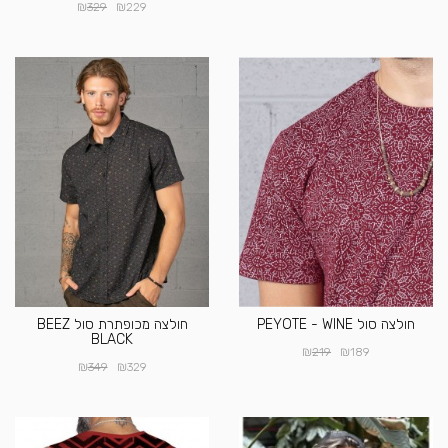
₪
₪
329
229
חולצה סול PEYOTE - WINE
חולצה מכופתרת סול BEEZ
BLACK
₪
₪
219
189
₪
₪
349
329