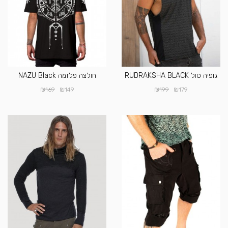
גופיה סול RUDRAKSHA BLACK
חולצה פלזמה NAZU Black
₪
₪
₪
₪
169
149
199
179