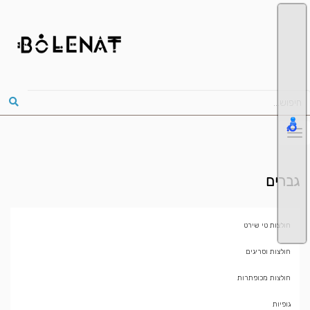
גברים
חולצות טי שירט
חולצות וסריגים
חולצות מכופתרות
גופיות