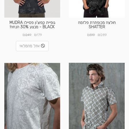
חולצה מכופתרת פלזמה
גופיית קפוצ'ון פסיילו MUDRA
SHATTER
BLACK - מבצע 30% הנחה!
₪
₪
₪
₪
249
179
319
289
אזל מהמלאי