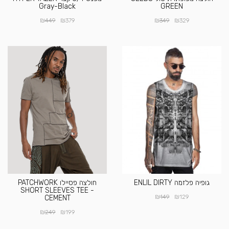
Gray-Black
GREEN
₪
₪
₪
₪
449
379
349
329
גופיה פלזמה ENLIL DIRTY
חולצה פסיילו PATCHWORK
SHORT SLEEVES TEE -
₪
₪
149
129
CEMENT
₪
₪
249
199