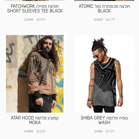
חולצה מכופתרת סול ATOMIC
חולצה פסיילו PATCHWORK
SHORT SLEEVES TEE BLACK
BLACK
₪
₪
₪
₪
249
199
329
279
גופיה פלזמה SHIBA GREY
קפוצ'ון פלזמה ATAR HOOD
MOKA
WASH
₪
₪
₪
₪
389
369
139
129