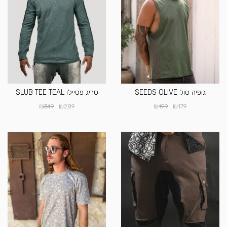
גופיה סול SEEDS OLIVE
סריג פסיילו SLUB TEE TEAL
₪
₪
₪
₪
349
289
199
179