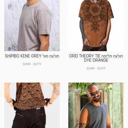
חולצה פלזמה GRID THEORY TIE
חולצה סול SHIPIBO KENE GREY
DYE ORANGE
₪
₪
199
179
₪
₪
169
149