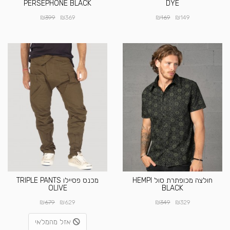
PERSEPHONE BLACK
DYE
₪
₪
₪
₪
399
369
169
149
חולצה מכופתרת סול HEMPI
מכנס פסיילו TRIPLE PANTS
OLIVE
BLACK
₪
₪
₪
₪
679
629
349
329
אזל מהמלאי