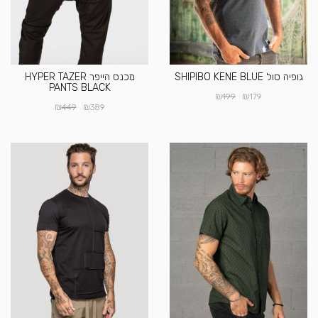
גופיה סול SHIPIBO KENE BLUE
מכנס הייפר HYPER TAZER
PANTS BLACK
₪
₪
199
179
₪
₪
449
389