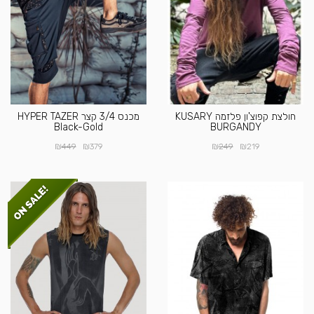
חולצת קפוצ'ון פלזמה KUSARY
מכנס 3/4 קצר HYPER TAZER
Black-Gold
BURGANDY
₪
₪
₪
₪
449
379
249
219