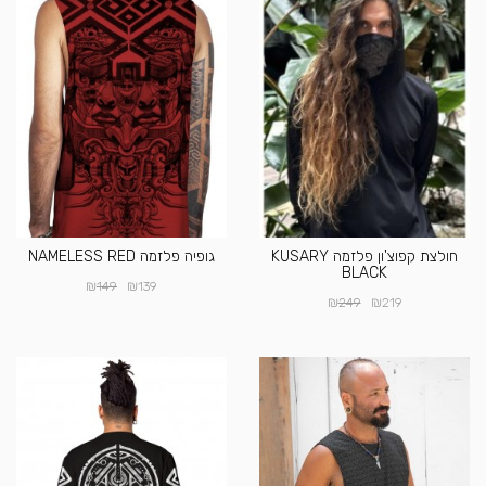
חולצת קפוצ'ון פלזמה KUSARY
גופיה פלזמה NAMELESS RED
BLACK
₪
₪
149
139
₪
₪
249
219