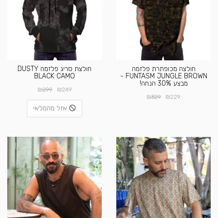
חולצה מכופתרת פלזמה
חולצת סריג פלזמה DUSTY
BLACK CAMO
FUNTASM JUNGLE BROWN -
מבצע 30% הנחה!
₪
₪
299
249
₪
₪
329
229
אזל מהמלאי