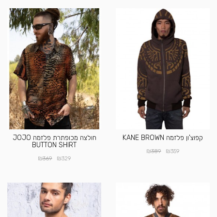
קפוצ'ון פלזמה KANE BROWN
חולצה מכופתרת פלזמה JOJO
BUTTON SHIRT
₪
₪
389
359
₪
₪
369
329