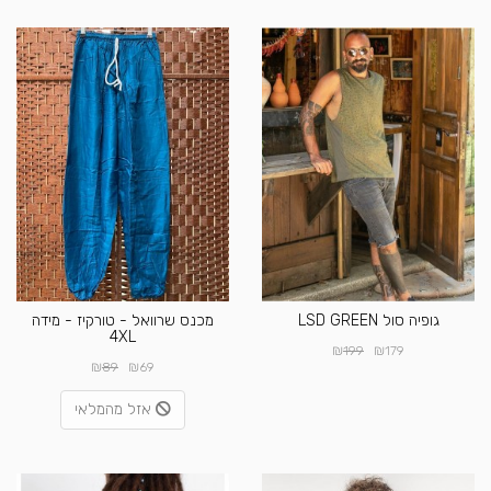
גופיה סול LSD GREEN
מכנס שרוואל - טורקיז - מידה
4XL
₪
₪
199
179
₪
₪
89
69
אזל מהמלאי