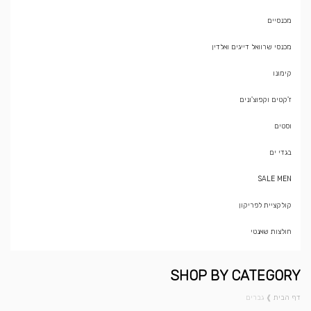
מכנסיים
מכנסי שרוואל דייגים ואלדין
קימונו
ז'קטים וקפוצ'ונים
וסטים
בגדי ים
SALE MEN
קולקציית לפריקון
חולצות שאנטי
SHOP BY CATEGORY
דף הבית
❱
גברים