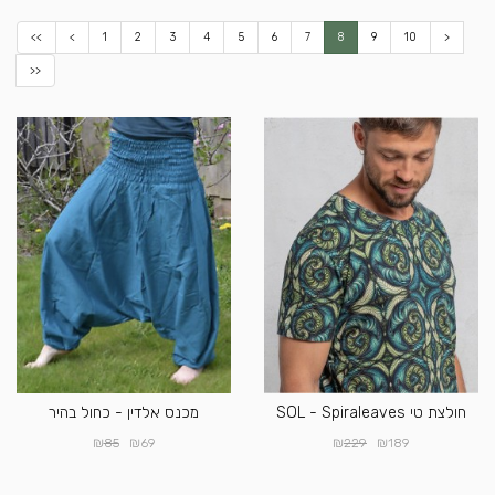
<<
<
1
2
3
4
5
6
7
8
9
10
>
>>
חולצת טי SOL - Spiraleaves
מכנס אלדין - כחול בהיר
₪
₪
₪
₪
85
69
229
189